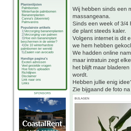
Plantenlijsten
Wij hebben sinds een 
Palmbomen
Winterharde palmbomen
massangeana.
Bananenplanten
Canna's (bloemriet)
Palmvarens
Sinds een week of 3/4 
Populairste artikels
de plant steeds kaler.
1)
Verzorging bananenplanten
2)
Verzorging van palmen
Volgens internet is dit
3)
Hoe een bananenplant
beschermen in de winter?
we hem hebben gekocht)
4)
De 10 winterhardste
palmbomen ter wereld
We hadden online name
5)
Zaaien van avocado
Handige pagina's
maar intratuin zegt el
Exoten adressen
Veel gestelde vragen
het blijft maar bladere
Hoe foto's uploaden
Richtlijnen
wordt.
Disclaimer
Link naar ons
Hebben jullie enig idee
Links
Zie bijgaand de foto na
SPONSORS
BIJLAGEN