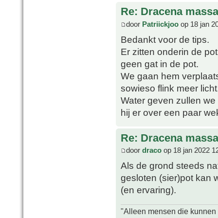
Re: Dracena mass
door
Patriickjoo
op 18 jan 2
Bedankt voor de tips.
Er zitten onderin de po
geen gat in de pot.
We gaan hem verplaatse
sowieso flink meer licht
Water geven zullen we 
hij er over een paar wek
Re: Dracena mass
door
draco
op 18 jan 2022 1
Als de grond steeds nat
gesloten (sier)pot kan
(en ervaring).
"Alleen mensen die kunnen tw