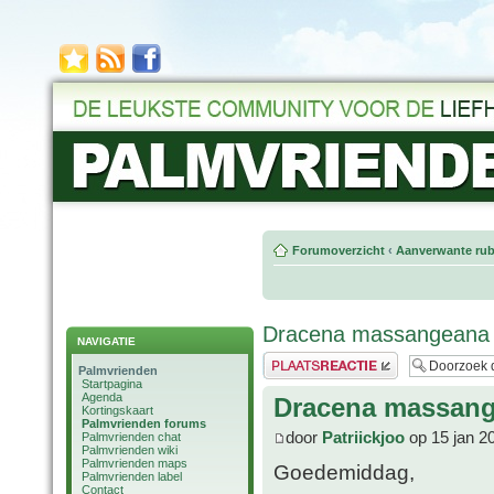
Forumoverzicht
‹
Aanverwante rub
Dracena massangeana
NAVIGATIE
Plaats een reactie
Palmvrienden
Startpagina
Agenda
Dracena massan
Kortingskaart
Palmvrienden forums
door
Patriickjoo
op 15 jan 2
Palmvrienden chat
Palmvrienden wiki
Palmvrienden maps
Goedemiddag,
Palmvrienden label
Contact