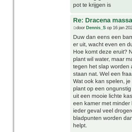
pot te krijgen is
Re: Dracena mass
door
Dennis_S
op 16 jan 20
Duw dan eens een bambo
er uit, wacht even en 
Hoe komt deze eruit? 
plant wil water, maar m
tegen het slap worden a
staan nat. Wel een fra
Wat ook kan spelen, je
plant op een ongunstig
uit een mooie lichte ka
een kamer met minder li
ieder geval veel droge
bladpunten worden dan a
helpt.