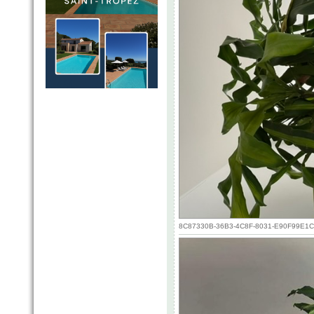
8C87330B-36B3-4C8F-8031-E90F99E1CE1