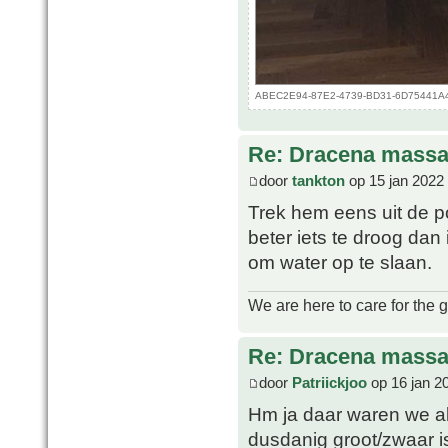
ABEC2E94-87E2-4739-BD31-6D75441A43B
Re: Dracena mass
door
tankton
op 15 jan 2022
Trek hem eens uit de p
beter iets te droog dan 
om water op te slaan.
We are here to care for the 
Re: Dracena mass
door
Patriickjoo
op 16 jan 2
Hm ja daar waren we al
dusdanig groot/zwaar is 