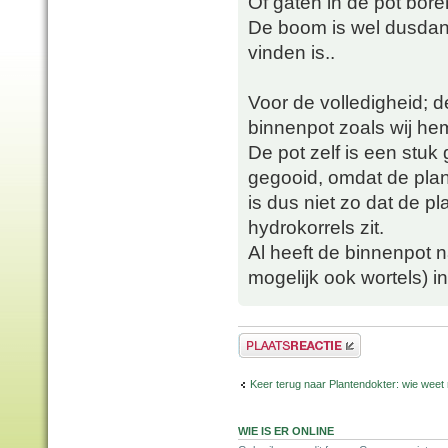
Of gaten in de pot bor
De boom is wel dusdani
vinden is..
Voor de volledigheid; de
binnenpot zoals wij hem
De pot zelf is een stuk
gegooid, omdat de plan
is dus niet zo dat de pl
hydrokorrels zit.
Al heeft de binnenpot n
mogelijk ook wortels) i
Plaats een reactie
Keer terug naar Plantendokter: wie weet
WIE IS ER ONLINE