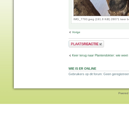
IMG_7793.jpeg (191.8 KiB) 28071 keer 
Vorige
Plaats een reactie
Keer terug naar Plantendokter: wie weet
WIE IS ER ONLINE
Gebruikers op dit forum: Geen geregistreer
Pwered