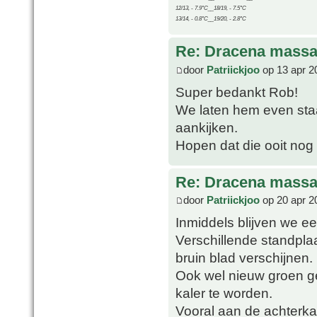
12/13, - 7.9°C__18/19, - 7.5°C
13/14, - 0.8°C__19/20, - 2.8°C
Re: Dracena mass
door
Patriickjoo
op 13 apr 2
Super bedankt Rob!
We laten hem even sta
aankijken.
Hopen dat die ooit nog
Re: Dracena mass
door
Patriickjoo
op 20 apr 2
Inmiddels blijven we 
Verschillende standpla
bruin blad verschijnen.
Ook wel nieuw groen ge
kaler te worden.
Vooral aan de achterkan