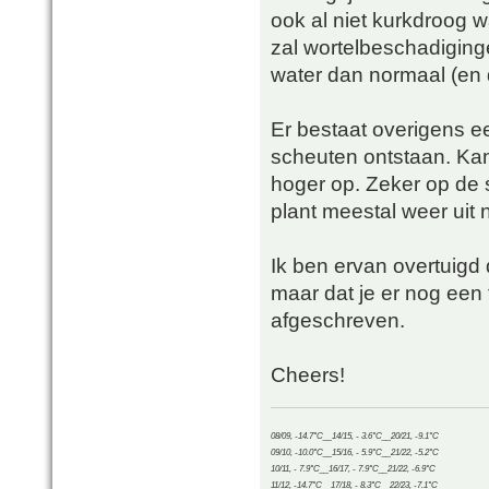
ook al niet kurkdroog w
zal wortelbeschadiging
water dan normaal (en d
Er bestaat overigens e
scheuten ontstaan. Kan
hoger op. Zeker op de 
plant meestal weer uit 
Ik ben ervan overtuigd d
maar dat je er nog een t
afgeschreven.
Cheers!
08/09, -14.7°C__14/15, - 3.6°C__20/21, -9.1°C
09/10, -10.0°C__15/16, - 5.9°C__21/22, -5.2°C
10/11, - 7.9°C__16/17, - 7.9°C__21/22, -6.9°C
11/12, -14.7°C__17/18, - 8.3°C__22/23, -7.1°C