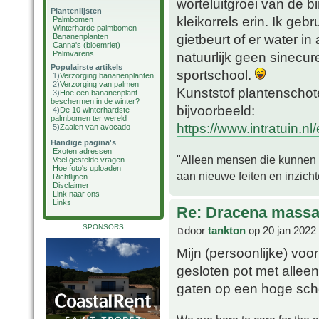
worteluitgroei van de b
Plantenlijsten
kleikorrels erin. Ik geb
Palmbomen
Winterharde palmbomen
gietbeurt of er water in 
Bananenplanten
Canna's (bloemriet)
Palmvarens
natuurlijk geen sinecu
Populairste artikels
sportschool.
1)
Verzorging bananenplanten
2)
Verzorging van palmen
Kunststof plantenschotel
3)
Hoe een bananenplant
beschermen in de winter?
bijvoorbeeld:
4)
De 10 winterhardste
palmbomen ter wereld
https://www.intratuin.nl
5)
Zaaien van avocado
Handige pagina's
Exoten adressen
"Alleen mensen die kunnen tw
Veel gestelde vragen
Hoe foto's uploaden
aan nieuwe feiten en inzich
Richtlijnen
Disclaimer
Link naar ons
Links
Re: Dracena mass
SPONSORS
door
tankton
op 20 jan 2022
Mijn (persoonlijke) voo
gesloten pot met alleen
gaten op een hoge scho