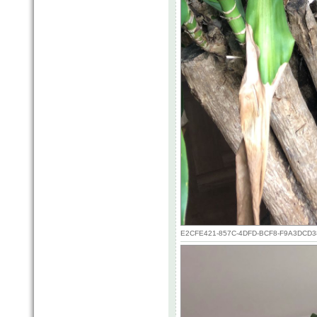
E2CFE421-857C-4DFD-BCF8-F9A3DCD3804