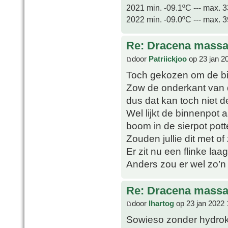
2021 min. -09.1ºC --- max. 
2022 min. -09.0ºC --- max. 
Re: Dracena mass
door
Patriickjoo
op 23 jan 2
Toch gekozen om de binn
Zow de onderkant van d
dus dat kan toch niet d
Wel lijkt de binnenpot
boom in de sierpot pott
Zouden jullie dit met o
Er zit nu een flinke laa
Anders zou er wel zo’n
Re: Dracena mass
door
lhartog
op 23 jan 2022 
Sowieso zonder hydroko