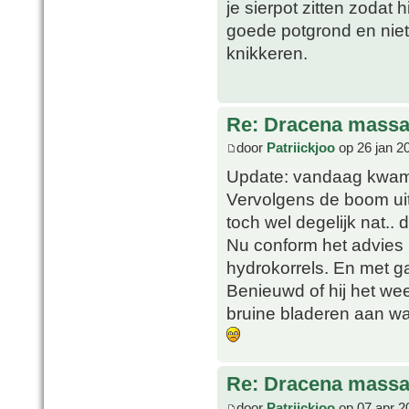
je sierpot zitten zodat 
goede potgrond en niet
knikkeren.
Re: Dracena mass
door
Patriickjoo
op 26 jan 2
Update: vandaag kwam 
Vervolgens de boom uit 
toch wel degelijk nat.. d
Nu conform het advies 
hydrokorrels. En met g
Benieuwd of hij het we
bruine bladeren aan wa
Re: Dracena mass
door
Patriickjoo
op 07 apr 2