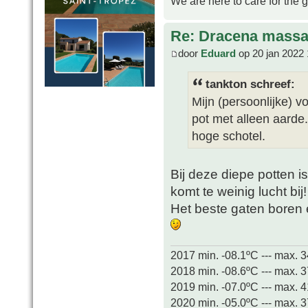
We are here to care for the 
Re: Dracena mass
door
Eduard
op 20 jan 2022 
tankton schreef:
Mijn (persoonlijke) v
pot met alleen aarde.
hoge schotel.
Bij deze diepe potten i
komt te weinig lucht bij!
Het beste gaten boren e
2017 min. -08.1ºC --- max. 
2018 min. -08.6ºC --- max. 
2019 min. -07.0ºC --- max. 
2020 min. -05.0ºC --- max. 