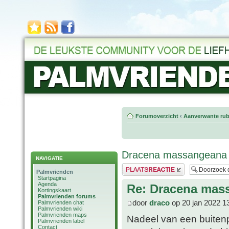
Forumoverzicht
‹
Aanverwante rub
Dracena massangeana
NAVIGATIE
Plaats een reactie
Palmvrienden
Startpagina
Agenda
Re: Dracena mas
Kortingskaart
Palmvrienden forums
door
draco
op 20 jan 2022 1
Palmvrienden chat
Palmvrienden wiki
Palmvrienden maps
Nadeel van een buitenp
Palmvrienden label
Contact