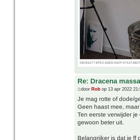
08C84477-8FE3-4DED-A92F-07A374B078B
Re: Dracena mass
door
Rob
op 13 apr 2022 21:
Je mag rotte of dode/ge
Geen haast mee, maar ik 
Ten eerste verwijder je
gewoon beter uit.
Belangrijker is dat ie 