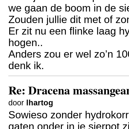
we gaan de boom in de sie
Zouden jullie dit met of z
Er zit nu een flinke laag h
hogen..
Anders zou er wel zo’n 1
denk ik.
Re: Dracena massangea
door
lhartog
Sowieso zonder hydrokorre
gaten onder in je sierpot zi