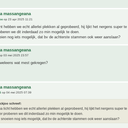
na massangeana
joo
op 23 apr 2025 11:21
ht hebben we echt allerlei plekken al geprobeerd, hij lijkt het nergens super te
beren we dit inderdaad zo min mogelijk te doen.
oeien nog iets mogelijk, dat bv de achterste stammen ook weer aanslaan?
na massangeana
p 03 mei 2025 23:57
k weleens wat mest gekregen?
na massangeana
S
op 04 mei 2025 07:39
ickjoo schreef:
a licht hebben we echt allerlei plekken al geprobeerd, hij lijkt het nergens super te
r proberen we dit inderdaad zo min mogelijk te doen.
a snoeien nog iets mogelijk, dat bv de achterste stammen ook weer aanslaan?