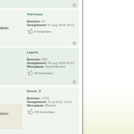
Patriickjoo
Berichten:
97
Geregistreerd:
07 aug 2018 16:31
 doen.
0 bedankjes
Lagarto
Berichten:
565
Geregistreerd:
09 aug 2020 00:21
Woonplaats:
Noord-Drenthe
50 bedankjes
Dennis_S
Berichten:
2735
Geregistreerd:
21 jul 2012 14:21
Woonplaats:
Rhenen
358 bedankjes
 doen.