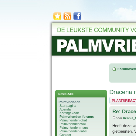
Forumoverz
Dracena 
NAVIGATIE
Plaats een reactie
Palmvrienden
Startpagina
Agenda
Re: Drac
Kortingskaart
Palmvrienden forums
door
Dennis_
Palmvrienden chat
Palmvrienden wiki
Heeft deze we
Palmvrienden maps
gietbeurten. 
Palmvrienden label
Contact