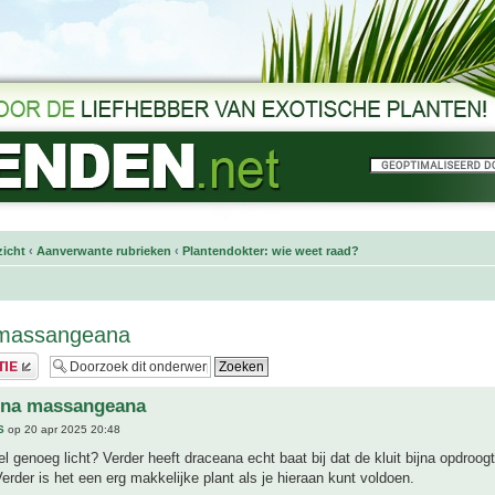
icht
‹
Aanverwante rubrieken
‹
Plantendokter: wie weet raad?
massangeana
ena massangeana
S
op 20 apr 2025 20:48
l genoeg licht? Verder heeft draceana echt baat bij dat de kluit bijna opdroog
Verder is het een erg makkelijke plant als je hieraan kunt voldoen.