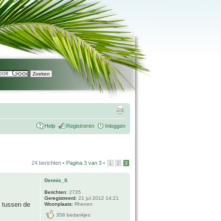
Help
Registreren
Inloggen
24 berichten •
Pagina
3
van
3
•
1
2
3
Dennis_S
Berichten:
2735
Geregistreerd:
21 jul 2012 14:21
t tussen de
Woonplaats:
Rhenen
358 bedankjes