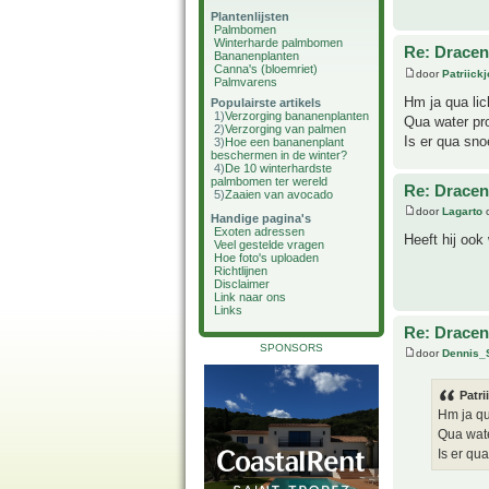
Plantenlijsten
Palmbomen
Winterharde palmbomen
Re: Drace
Bananenplanten
Canna's (bloemriet)
door
Patriick
Palmvarens
Hm ja qua lic
Populairste artikels
1)
Verzorging bananenplanten
Qua water pro
2)
Verzorging van palmen
Is er qua sn
3)
Hoe een bananenplant
beschermen in de winter?
4)
De 10 winterhardste
palmbomen ter wereld
Re: Drace
5)
Zaaien van avocado
door
Lagarto
o
Handige pagina's
Exoten adressen
Heeft hij oo
Veel gestelde vragen
Hoe foto's uploaden
Richtlijnen
Disclaimer
Link naar ons
Links
Re: Drace
SPONSORS
door
Dennis_
Patri
Hm ja qu
Qua wate
Is er qu