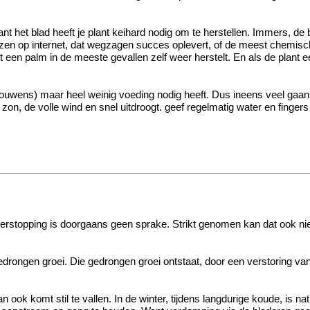
t het blad heeft je plant keihard nodig om te herstellen. Immers, d
lezen op internet, dat wegzagen succes oplevert, of de meest chemisch
t een palm in de meeste gevallen zelf weer herstelt. En als de plant 
so trouwens) maar heel weinig voeding nodig heeft. Dus ineens veel g
e zon, de volle wind en snel uitdroogt. geef regelmatig water en finger
 verstopping is doorgaans geen sprake. Strikt genomen kan dat ook nie
gedrongen groei. Die gedrongen groei ontstaat, door een verstoring va
an ook komt stil te vallen. In de winter, tijdens langdurige koude, is n