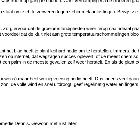
e sapstroom op gang te houden. Want verdamping via de bladeren gaat 
u in staat om zich te verweren tegen schimmelaantastingen. Bewijs zie
. Zorg ervoor dat de groeiomstandigheden weer terug naar ideaal gaan. 
ot voordeel dat de kluit niet aan grote temperatuurschommelingen bloo
t het blad heeft je plant keihard nodig om te herstellen. Immers, d
lezen op internet, dat wegzagen succes oplevert, of de meest chemisch
t een palm in de meeste gevallen zelf weer herstelt. En als de plant 
so trouwens) maar heel weinig voeding nodig heeft. Dus ineens veel g
e zon, de volle wind en snel uitdroogt. geef regelmatig water en finger
remedie Dennis. Gewoon met rust laten