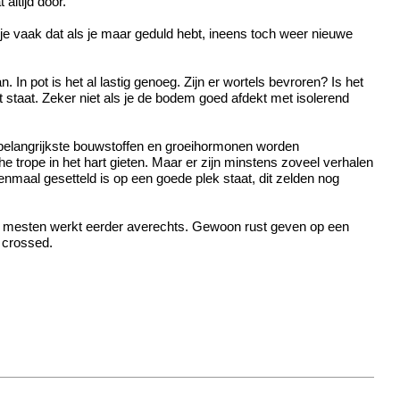
altijd door.
 je vaak dat als je maar geduld hebt, ineens toch weer nieuwe
In pot is het al lastig genoeg. Zijn er wortels bevroren? Is het
t staat. Zeker niet als je de bodem goed afdekt met isolerend
e belangrijkste bouwstoffen en groeihormonen worden
e trope in het hart gieten. Maar er zijn minstens zoveel verhalen
eenmaal gesetteld is op een goede plek staat, dit zelden nog
aan mesten werkt eerder averechts. Gewoon rust geven op een
s crossed.