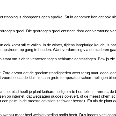
 verstopping is doorgaans geen sprake. Strikt genomen kan dat ook nie
gedrongen groei. Die gedrongen groei ontstaat, door een verstoring va
an ook komt stil te vallen. In de winter, tijdens langdurige koude, is n
e sapstroom op gang te houden. Want verdamping via de bladeren gaat 
u in staat om zich te verweren tegen schimmelaantastingen. Bewijs zie
. Zorg ervoor dat de groeiomstandigheden weer terug naar ideaal gaan. 
ot voordeel dat de kluit niet aan grote temperatuurschommelingen bloo
t het blad heeft je plant keihard nodig om te herstellen. Immers, d
lezen op internet, dat wegzagen succes oplevert, of de meest chemisch
t een palm in de meeste gevallen zelf weer herstelt. En als de plant 
so trouwens) maar heel weinig voeding nodig heeft. Dus ineens veel g