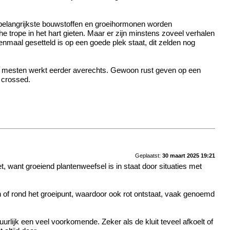
e belangrijkste bouwstoffen en groeihormonen worden
e trope in het hart gieten. Maar er zijn minstens zoveel verhalen
eenmaal gesetteld is op een goede plek staat, dit zelden nog
aan mesten werkt eerder averechts. Gewoon rust geven op een
s crossed.
Geplaatst:
30 maart 2025 19:21
t, want groeiend plantenweefsel is in staat door situaties met
n of rond het groeipunt, waardoor ook rot ontstaat, vaak genoemd
atuurlijk een veel voorkomende. Zeker als de kluit teveel afkoelt of