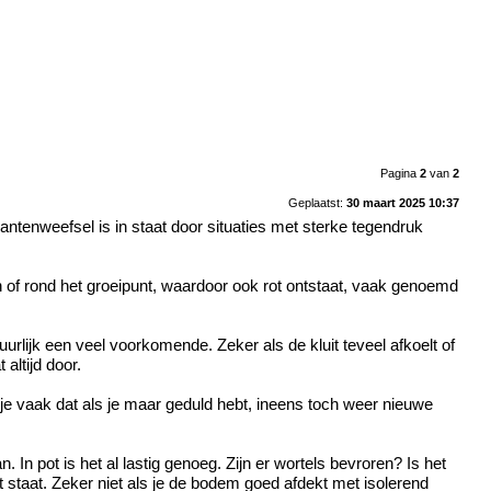
Pagina
2
van
2
Geplaatst:
30 maart 2025 10:37
antenweefsel is in staat door situaties met sterke tegendruk
n of rond het groeipunt, waardoor ook rot ontstaat, vaak genoemd
atuurlijk een veel voorkomende. Zeker als de kluit teveel afkoelt of
altijd door.
 je vaak dat als je maar geduld hebt, ineens toch weer nieuwe
In pot is het al lastig genoeg. Zijn er wortels bevroren? Is het
t staat. Zeker niet als je de bodem goed afdekt met isolerend