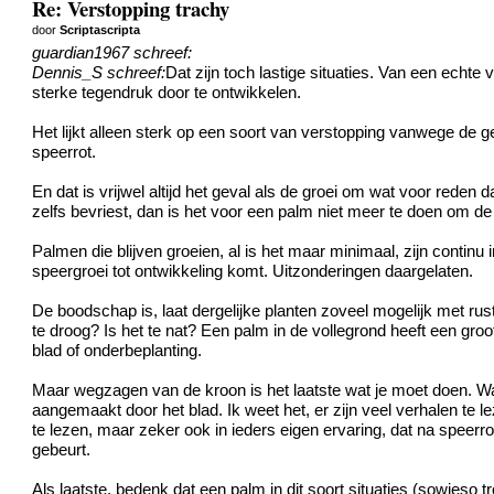
Re: Verstopping trachy
door
Scriptascripta
guardian1967 schreef:
Dennis_S schreef:
Dat zijn toch lastige situaties. Van een echte
sterke tegendruk door te ontwikkelen.
Het lijkt alleen sterk op een soort van verstopping vanwege de 
speerrot.
En dat is vrijwel altijd het geval als de groei om wat voor reden d
zelfs bevriest, dan is het voor een palm niet meer te doen om d
Palmen die blijven groeien, al is het maar minimaal, zijn contin
speergroei tot ontwikkeling komt. Uitzonderingen daargelaten.
De boodschap is, laat dergelijke planten zoveel mogelijk met rust
te droog? Is het te nat? Een palm in de vollegrond heeft een gro
blad of onderbeplanting.
Maar wegzagen van de kroon is het laatste wat je moet doen. Wan
aangemaakt door het blad. Ik weet het, er zijn veel verhalen te 
te lezen, maar zeker ook in ieders eigen ervaring, dat na speerro
gebeurt.
Als laatste, bedenk dat een palm in dit soort situaties (sowie