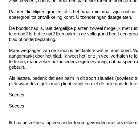
zelfs bevriest, dan is het voor een palm niet meer te doen om d
Palmen die blijven groeien, al is het maar minimaal, zijn contin
speergroei tot ontwikkeling komt. Uitzonderingen daargelaten.
De boodschap is, laat dergelijke planten zoveel mogelijk met rust
te droog? Is het te nat? Een palm in de vollegrond heeft een gro
blad of onderbeplanting.
Maar wegzagen van de kroon is het laatste wat je moet doen. Wan
aangemaakt door het blad. Ik weet het, er zijn veel verhalen te 
te lezen, maar zeker ook in ieders eigen ervaring, dat na speerro
gebeurt.
Als laatste, bedenk dat een palm in dit soort situaties (sowie
plek waar deze gelijkmatig licht vangt en niet de hele dag de fell
Succes!
Succes
Ik had hetzelfde al op een ander forum gevonden met dezelfde 