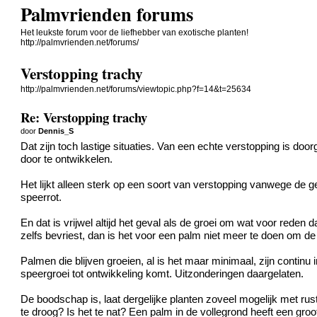
Palmvrienden forums
Het leukste forum voor de liefhebber van exotische planten!
http://palmvrienden.net/forums/
Verstopping trachy
http://palmvrienden.net/forums/viewtopic.php?f=14&t=25634
Re: Verstopping trachy
door
Dennis_S
Dat zijn toch lastige situaties. Van een echte verstopping is do
door te ontwikkelen.
Het lijkt alleen sterk op een soort van verstopping vanwege de 
speerrot.
En dat is vrijwel altijd het geval als de groei om wat voor reden d
zelfs bevriest, dan is het voor een palm niet meer te doen om d
Palmen die blijven groeien, al is het maar minimaal, zijn contin
speergroei tot ontwikkeling komt. Uitzonderingen daargelaten.
De boodschap is, laat dergelijke planten zoveel mogelijk met rust
te droog? Is het te nat? Een palm in de vollegrond heeft een gro