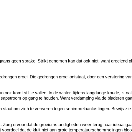
orgaans geen sprake. Strikt genomen kan dat ook niet, want groeiend pl
gedrongen groei. Die gedrongen groei ontstaat, door een verstoring va
an ook komt stil te vallen. In de winter, tijdens langdurige koude, is n
e sapstroom op gang te houden. Want verdamping via de bladeren gaat 
u in staat om zich te verweren tegen schimmelaantastingen. Bewijs zie
. Zorg ervoor dat de groeiomstandigheden weer terug naar ideaal gaan. 
ot voordeel dat de kluit niet aan grote temperatuurschommelingen bloo