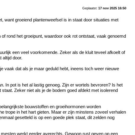
Geplaatst:
17 nov 2025 16:50
t, want groeiend plantenweefsel is in staat door situaties met
n of rond het groeipunt, waardoor ook rot ontstaat, vaak genoemd
atuurlijk een veel voorkomende. Zeker als de kluit teveel afkoelt of
altijd door.
 je vaak dat als je maar geduld hebt, ineens toch weer nieuwe
In pot is het al lastig genoeg. Zijn er wortels bevroren? Is het
t staat. Zeker niet als je de bodem goed afdekt met isolerend
e belangrijkste bouwstoffen en groeihormonen worden
e trope in het hart gieten. Maar er zijn minstens zoveel verhalen
eenmaal gesetteld is op een goede plek staat, dit zelden nog
aan mesten werkt eerder averechts. Gewoon rust geven op een