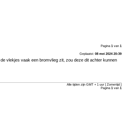
Pagina
1
van
1
Geplaatst:
08 mei 2024 20:39
an de vlekjes vaak een bromvlieg zit, zou deze dit achter kunnen
Alle tijden zijn GMT + 1 uur [ Zomertijd ]
Pagina
1
van
1