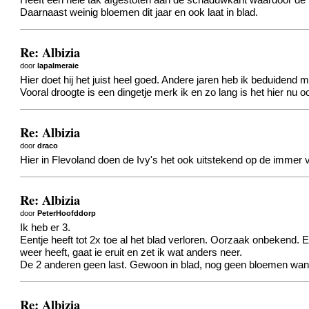
Heeft een hele tak afgestoten aan de schaduwkant waardoor de 
Daarnaast weinig bloemen dit jaar en ook laat in blad.
Re: Albizia
door
lapalmeraie
Hier doet hij het juist heel goed. Andere jaren heb ik beduidend m
Vooral droogte is een dingetje merk ik en zo lang is het hier nu 
Re: Albizia
door
draco
Hier in Flevoland doen de Ivy's het ook uitstekend op de immer 
Re: Albizia
door
PeterHoofddorp
Ik heb er 3.
Eentje heeft tot 2x toe al het blad verloren. Oorzaak onbekend. E
weer heeft, gaat ie eruit en zet ik wat anders neer.
De 2 anderen geen last. Gewoon in blad, nog geen bloemen want
Re: Albizia