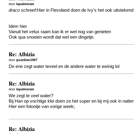
door
lapalmeraie
draco schreef:
Hier in Flevoland doen de Ivy's het ook uitsteken
Idem hier
Vanuit het velux raam kan ik er wel nog van genieten
Ook qua snoeien wordt dat wel een dingetje.
Re: Albizia
door
guardian1967
De ene zegt water teveel en de andere water te weinig lol
Re: Albizia
door
lapalmeraie
We zegt te veel water?
Bij Han op vochtige klei doen ze het super en bij mij ook in natt
Hier een fotootje van vorige week;
Re: Albizia