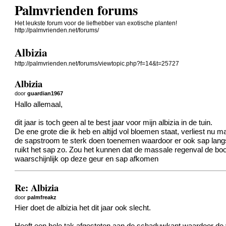
Palmvrienden forums
Het leukste forum voor de liefhebber van exotische planten!
http://palmvrienden.net/forums/
Albizia
http://palmvrienden.net/forums/viewtopic.php?f=14&t=25727
Albizia
door
guardian1967
Hallo allemaal,
dit jaar is toch geen al te best jaar voor mijn albizia in de tuin.
De ene grote die ik heb en altijd vol bloemen staat, verliest nu
de sapstroom te sterk doen toenemen waardoor er ook sap langs 
ruikt het sap zo. Zou het kunnen dat de massale regenval de bo
waarschijnlijk op deze geur en sap afkomen
Re: Albizia
door
palmfreakz
Hier doet de albizia het dit jaar ook slecht.