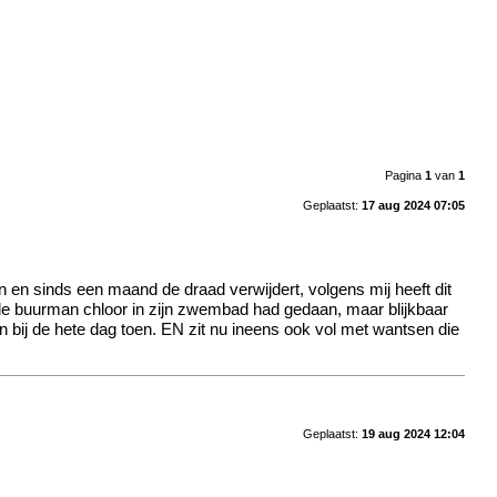
Pagina
1
van
1
Geplaatst:
17 aug 2024 07:05
n en sinds een maand de draad verwijdert, volgens mij heeft dit
 de buurman chloor in zijn zwembad had gedaan, maar blijkbaar
 bij de hete dag toen. EN zit nu ineens ook vol met wantsen die
Geplaatst:
19 aug 2024 12:04