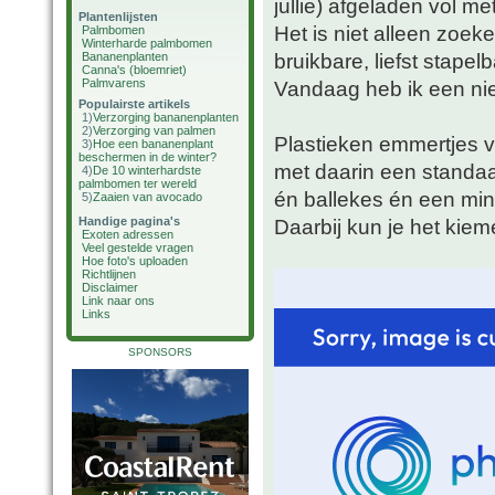
jullie) afgeladen vol m
Plantenlijsten
Het is niet alleen zoe
Palmbomen
Winterharde palmbomen
bruikbare, liefst stapelb
Bananenplanten
Canna's (bloemriet)
Palmvarens
Vandaag heb ik een ni
Populairste artikels
1)
Verzorging bananenplanten
2)
Verzorging van palmen
Plastieken emmertjes v
3)
Hoe een bananenplant
beschermen in de winter?
met daarin een standaa
4)
De 10 winterhardste
palmbomen ter wereld
én ballekes én een min
5)
Zaaien van avocado
Handige pagina's
Daarbij kun je het kie
Exoten adressen
Veel gestelde vragen
Hoe foto's uploaden
Richtlijnen
Disclaimer
Link naar ons
Links
SPONSORS