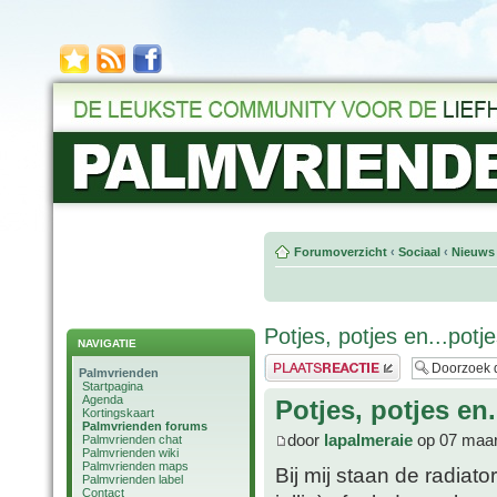
Forumoverzicht
‹
Sociaal
‹
Nieuws 
Potjes, potjes en...potj
NAVIGATIE
Plaats een reactie
Palmvrienden
Startpagina
Agenda
Potjes, potjes en.
Kortingskaart
Palmvrienden forums
door
lapalmeraie
op 07 maar
Palmvrienden chat
Palmvrienden wiki
Palmvrienden maps
Bij mij staan de radiato
Palmvrienden label
Contact