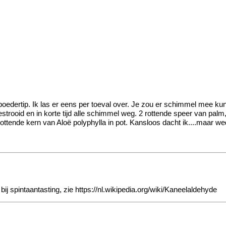
edertip. Ik las er eens per toeval over. Je zou er schimmel mee kun
trooid en in korte tijd alle schimmel weg. 2 rottende speer van palm
3 rottende kern van Aloë polyphylla in pot. Kansloos dacht ik....maa
bij spintaantasting, zie
https://nl.wikipedia.org/wiki/Kaneelaldehyde