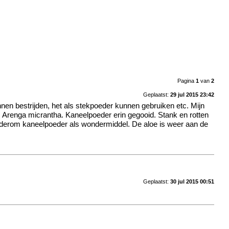
Pagina
1
van
2
Geplaatst:
29 jul 2015 23:42
nen bestrijden, het als stekpoeder kunnen gebruiken etc. Mijn
, Arenga micrantha. Kaneelpoeder erin gegooid. Stank en rotten
r wederom kaneelpoeder als wondermiddel. De aloe is weer aan de
Geplaatst:
30 jul 2015 00:51