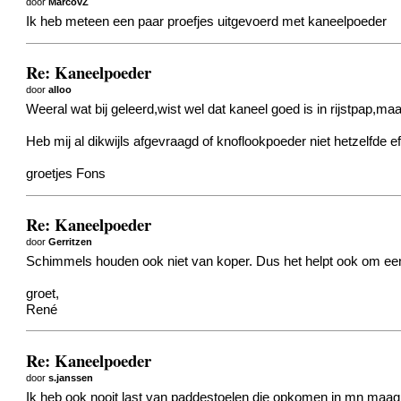
door
MarcovZ
Ik heb meteen een paar proefjes uitgevoerd met kaneelpoeder
Re: Kaneelpoeder
door
alloo
Weeral wat bij geleerd,wist wel dat kaneel goed is in rijstpap,m
Heb mij al dikwijls afgevraagd of knoflookpoeder niet hetzelfde e
groetjes Fons
Re: Kaneelpoeder
door
Gerritzen
Schimmels houden ook niet van koper. Dus het helpt ook om een 
groet,
René
Re: Kaneelpoeder
door
s.janssen
Ik heb ook nooit last van paddestoelen die opkomen in mn maag