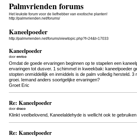
Palmvrienden forums
Het leukste forum voor de liefhebber van exotische planten!
http://palmvrienden.net/forums/
Kaneelpoeder
http://palmvrienden.net/forums/viewtopic.php?f=24&t=17033
Kaneelpoeder
door
enrico
Omdat de goede ervaringen beginnen op te stapelen een kaneelpo
ervaringen tot dusver. 1 schimmel in kweekbak: kaneelpoeder ges
stopten onmiddellijk en inmiddels is de palm volledig hersteld. 
groei. Iemand anders soortgelijke ervaringen?
Groet Eric
Re: Kaneelpoeder
door
draco
Klinkt veelbelovend, Kaneelaldehyde is wellicht ook te gebruiken 
Re: Kaneelpoeder