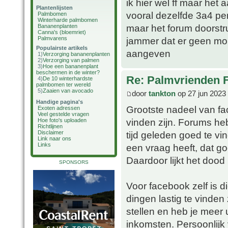
ik hier wel ff maar het 
Plantenlijsten
vooral dezelfde 3a4 pe
Palmbomen
Winterharde palmbomen
maar het forum doorstrui
Bananenplanten
Canna's (bloemriet)
Palmvarens
jammer dat er geen mobie
Populairste artikels
aangeven
1)
Verzorging bananenplanten
2)
Verzorging van palmen
3)
Hoe een bananenplant
beschermen in de winter?
Re: Palmvrienden 
4)
De 10 winterhardste
palmbomen ter wereld
5)
Zaaien van avocado
door
tankton
op 27 jun 2023
Handige pagina's
Grootste nadeel van fac
Exoten adressen
Veel gestelde vragen
vinden zijn. Forums he
Hoe foto's uploaden
Richtlijnen
tijd geleden goed te v
Disclaimer
Link naar ons
Links
een vraag heeft, dat go
Daardoor lijkt het dood 
SPONSORS
Voor facebook zelf is 
dingen lastig te vinde
stellen en heb je meer 
inkomsten. Persoonlijk v