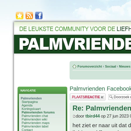
Forumoverzicht
‹
Sociaal
‹
Nieuws 
Palmvrienden Faceboo
NAVIGATIE
Plaats een reactie
Palmvrienden
Startpagina
Agenda
Re: Palmvriende
Kortingskaart
Palmvrienden forums
door
tbird44
op 27 jun 2023 
Palmvrienden chat
Palmvrienden wiki
Palmvrienden maps
het ziet er naar uit da
Palmvrienden label
Contact