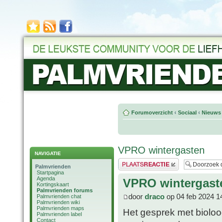
Forumoverzicht
‹
Sociaal
‹
Nieuws 
VPRO wintergasten
NAVIGATIE
Plaats een reactie
Palmvrienden
Startpagina
Agenda
VPRO wintergast
Kortingskaart
Palmvrienden forums
door
draco
op 04 feb 2024 1
Palmvrienden chat
Palmvrienden wiki
Palmvrienden maps
Het gesprek met bioloo
Palmvrienden label
Contact