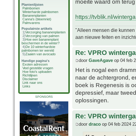
moeite waard om terug 
Plantenlijsten
Palmbomen
Winterharde palmbomen
https://tvblik.nl/winte
Bananenplanten
Canna's (bloemriet)
Palmvarens
Populairste artikels
"Alleen mensen die kunnen tw
1)
Verzorging bananenplanten
2)
Verzorging van palmen
aan nieuwe feiten en inzich
3)
Hoe een bananenplant
beschermen in de winter?
4)
De 10 winterhardste
palmbomen ter wereld
Re: VPRO winterga
5)
Zaaien van avocado
door
GaveAgave
op 04 feb 
Handige pagina's
Exoten adressen
Veel gestelde vragen
Het is nogal een dramm
Hoe foto's uploaden
Richtlijnen
naar de achtergrond, en
Disclaimer
Link naar ons
boek is Regenesis is oo
Links
depressief, maar tweed
SPONSORS
oplossingen.
Re: VPRO winterga
door
draco
op 04 feb 2024 2