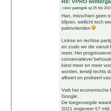
Re: VPRO winterga
door
palmgek
op 05 feb 202
Han, misschien geen to
blijven, wellicht toch 
palmvrienden
Linkse en rechtse parti
en zoals we die vanuit 
meer. Het progressieve
conservatieve/ behouden
kiest meer en meer voo
worden, terwijl rechts d
afkeert en probeert vas
Vwb het economische b
Google:
De toegevoegde waarde
2021 ongeveer 57 mld. 