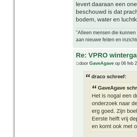
levert daaraan een one
beschouwd is dat prach
bodem, water en luchtk
"Alleen mensen die kunnen tw
aan nieuwe feiten en inzich
Re: VPRO winterga
door
GaveAgave
op 06 feb 
draco schreef:
GaveAgave schr
Het is nogal een d
onderzoek naar de 
erg goed. Zijn boe
Eerste helft vrij d
en komt ook met o