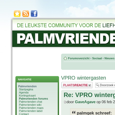
Forumoverzicht
‹
Sociaal
‹
Nieuws 
VPRO wintergasten
NAVIGATIE
Plaats een reactie
Palmvrienden
Startpagina
Agenda
Re: VPRO winter
Kortingskaart
Palmvrienden forums
door
GaveAgave
op 06 feb 
Palmvrienden chat
Palmvrienden wiki
Palmvrienden maps
Palmvrienden label
palmgek schreef:
Contact