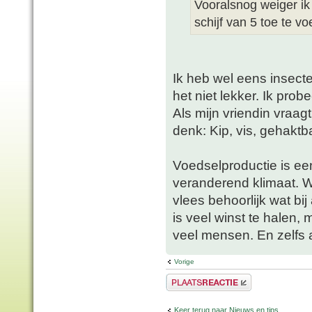
Vooralsnog weiger i
schijf van 5 toe te v
Ik heb wel eens insecte
het niet lekker. Ik prob
Als mijn vriendin vraa
denk: Kip, vis, gehaktbal
Voedselproductie is ee
veranderend klimaat. Wa
vlees behoorlijk wat b
is veel winst te halen,
veel mensen. En zelfs als
Vorige
Plaats een reactie
Keer terug naar Nieuws en tips