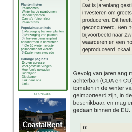
Dat is jarenlang ges
Plantenlijsten
Palmbomen
investeren om groots
Winterharde palmbomen
Bananenplanten
Canna's (bloemriet)
produceren. Dit heeft
Palmvarens
geconcureerd. Ben het
Populairste artikels
1)
Verzorging bananenplanten
bijvoorbeeld naar Zw
2)
Verzorging van palmen
3)
Hoe een bananenplant
waarderen en een hog
beschermen in de winter?
4)
De 10 winterhardste
geproduceerd lokaal 
palmbomen ter wereld
5)
Zaaien van avocado
Handige pagina's
Exoten adressen
Veel gestelde vragen
Hoe foto's uploaden
Gevolg van jarenlang 
Richtlijnen
Disclaimer
achterban (CDA en CU).
Link naar ons
Links
tomaten in de winter 
geimporteerd zijn, in d
SPONSORS
beschikbaar, en mag er 
gedaan binnen de EU.