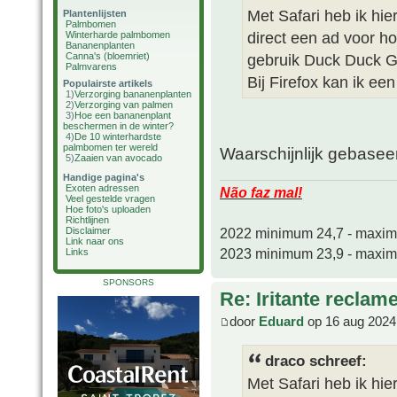
Met Safari heb ik hie
Plantenlijsten
Palmbomen
direct een ad voor h
Winterharde palmbomen
Bananenplanten
Canna's (bloemriet)
gebruik Duck Duck 
Palmvarens
Bij Firefox kan ik ee
Populairste artikels
1)
Verzorging bananenplanten
2)
Verzorging van palmen
3)
Hoe een bananenplant
beschermen in de winter?
4)
De 10 winterhardste
palmbomen ter wereld
Waarschijnlijk gebase
5)
Zaaien van avocado
Handige pagina's
Exoten adressen
Não faz mal!
Veel gestelde vragen
Hoe foto's uploaden
Richtlijnen
2022 minimum 24,7 - maxi
Disclaimer
Link naar ons
2023 minimum 23,9 - maxi
Links
SPONSORS
Re: Iritante reclame
door
Eduard
op 16 aug 2024
draco schreef:
Met Safari heb ik hie