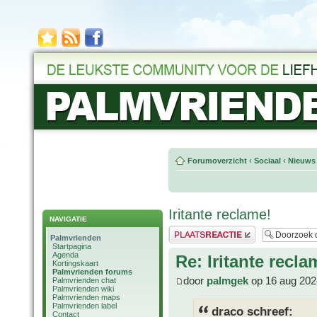
Forumoverzicht
‹
Sociaal
‹
Nieuws 
Iritante reclame!
NAVIGATIE
Plaats een reactie
Palmvrienden
Startpagina
Agenda
Re: Iritante recla
Kortingskaart
Palmvrienden forums
door
palmgek
op 16 aug 202
Palmvrienden chat
Palmvrienden wiki
Palmvrienden maps
Palmvrienden label
draco schreef:
Contact