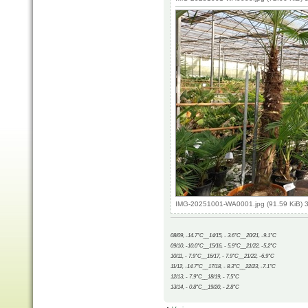
IMG-20251001-WA0001.jpg (91.59 KiB) 
08/09, -14.7°C__14/15, - 3.6°C__20/21, -9.1°C
09/10, -10.0°C__15/16, - 5.9°C__21/22, -5.2°C
10/11, - 7.9°C__16/17, - 7.9°C__21/22, -6.9°C
11/12, -14.7°C__17/18, - 8.3°C__22/23, -7.1°C
12/13, - 7.9°C__18/19, - 7.5°C
13/14, - 0.8°C__19/20, - 2.8°C