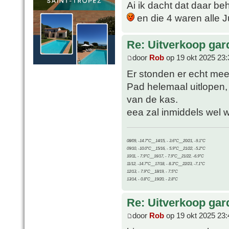
Ai ik dacht dat daar be
en die 4 waren alle 
Re: Uitverkoop gar
door
Rob
op 19 okt 2025 23:
Er stonden er echt me
Pad helemaal uitlopen,
van de kas.
eea zal inmiddels wel w
08/09, -14.7°C__14/15, - 3.6°C__20/21, -9.1°C
09/10, -10.0°C__15/16, - 5.9°C__21/22, -5.2°C
10/11, - 7.9°C__16/17, - 7.9°C__21/22, -6.9°C
11/12, -14.7°C__17/18, - 8.3°C__22/23, -7.1°C
12/13, - 7.9°C__18/19, - 7.5°C
13/14, - 0.8°C__19/20, - 2.8°C
Re: Uitverkoop gar
door
Rob
op 19 okt 2025 23: