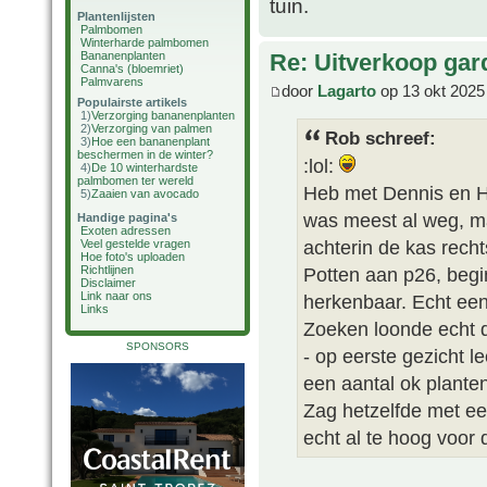
tuin.
Plantenlijsten
Palmbomen
Winterharde palmbomen
Bananenplanten
Re: Uitverkoop gar
Canna's (bloemriet)
Palmvarens
door
Lagarto
op 13 okt 2025
Populairste artikels
1)
Verzorging bananenplanten
2)
Verzorging van palmen
Rob schreef:
3)
Hoe een bananenplant
beschermen in de winter?
:lol:
4)
De 10 winterhardste
palmbomen ter wereld
Heb met Dennis en He
5)
Zaaien van avocado
was meest al weg, m
Handige pagina's
Exoten adressen
achterin de kas rech
Veel gestelde vragen
Hoe foto's uploaden
Potten aan p26, begin
Richtlijnen
Disclaimer
Link naar ons
herkenbaar. Echt een
Links
Zoeken loonde echt d
SPONSORS
- op eerste gezicht l
een aantal ok planten
Zag hetzelfde met e
echt al te hoog voor