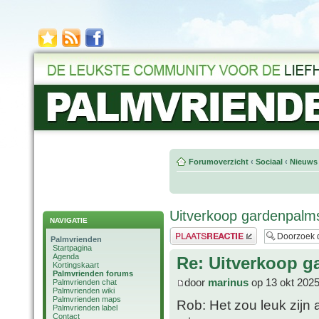
Forumoverzicht
‹
Sociaal
‹
Nieuws 
Uitverkoop gardenpalms
NAVIGATIE
Plaats een reactie
Palmvrienden
Startpagina
Agenda
Re: Uitverkoop g
Kortingskaart
Palmvrienden forums
door
marinus
op 13 okt 2025
Palmvrienden chat
Palmvrienden wiki
Palmvrienden maps
Rob: Het zou leuk zijn 
Palmvrienden label
Contact