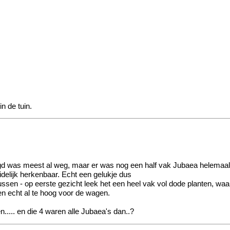
n de tuin.
egd was meest al weg, maar er was nog een half vak Jubaea helemaal
idelijk herkenbaar. Echt een gelukje dus
ussen - op eerste gezicht leek het een heel vak vol dode planten, waa
n echt al te hoog voor de wagen.
n.....
en die 4 waren alle Jubaea's dan..?