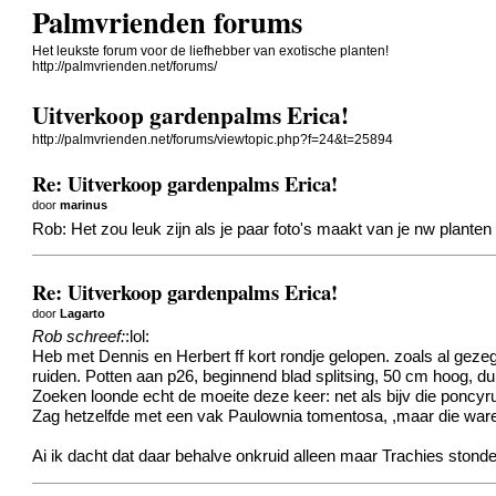
Palmvrienden forums
Het leukste forum voor de liefhebber van exotische planten!
http://palmvrienden.net/forums/
Uitverkoop gardenpalms Erica!
http://palmvrienden.net/forums/viewtopic.php?f=24&t=25894
Re: Uitverkoop gardenpalms Erica!
door
marinus
Rob: Het zou leuk zijn als je paar foto's maakt van je nw planten i
Re: Uitverkoop gardenpalms Erica!
door
Lagarto
Rob schreef:
:lol:
Heb met Dennis en Herbert ff kort rondje gelopen. zoals al gez
ruiden. Potten aan p26, beginnend blad splitsing, 50 cm hoog, du
Zoeken loonde echt de moeite deze keer: net als bijv die poncyr
Zag hetzelfde met een vak Paulownia tomentosa, ,maar die ware
Ai ik dacht dat daar behalve onkruid alleen maar Trachies stonde