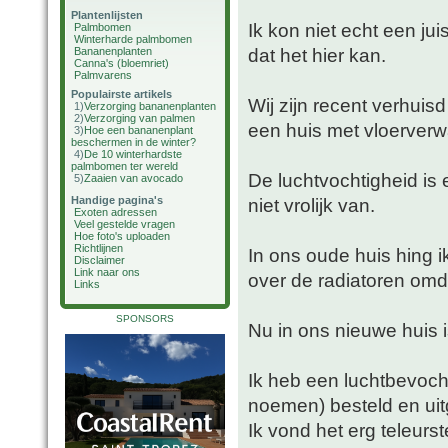
Plantenlijsten
Ik kon niet echt een ju
Palmbomen
Winterharde palmbomen
dat het hier kan.
Bananenplanten
Canna's (bloemriet)
Palmvarens
Populairste artikels
Wij zijn recent verhuis
1)
Verzorging bananenplanten
2)
Verzorging van palmen
een huis met vloerver
3)
Hoe een bananenplant
beschermen in de winter?
4)
De 10 winterhardste
palmbomen ter wereld
De luchtvochtigheid is 
5)
Zaaien van avocado
Handige pagina's
niet vrolijk van.
Exoten adressen
Veel gestelde vragen
Hoe foto's uploaden
Richtlijnen
In ons oude huis hing 
Disclaimer
Link naar ons
over de radiatoren omd
Links
SPONSORS
Nu in ons nieuwe huis i
Ik heb een luchtbevocht
noemen) besteld en ui
Ik vond het erg teleurst