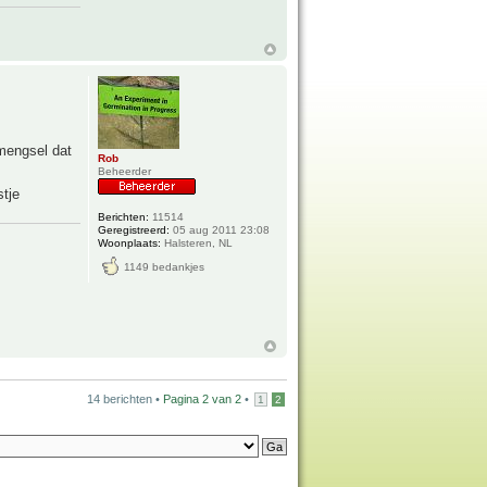
mengsel dat
Rob
Beheerder
stje
Berichten:
11514
Geregistreerd:
05 aug 2011 23:08
Woonplaats:
Halsteren, NL
1149 bedankjes
14 berichten •
Pagina
2
van
2
•
1
2