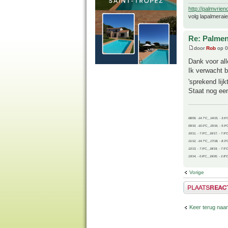
http://palmvrien
volg lapalmerai
Re: Palme
door
Rob
op 0
Dank voor alle
Ik verwacht 
'sprekend lij
Staat nog een
08/09, -14.7°C__14/15, - 3.6°
09/10, -10.0°C__15/16, - 5.9°
10/11, - 7.9°C__16/17, - 7.9°
11/12, -14.7°C__17/18, - 8.3°
12/13, - 7.9°C__18/19, - 7.5°C
13/14, - 0.8°C__19/20, - 2.8°C
Vorige
Plaats een reactie
Keer terug naar