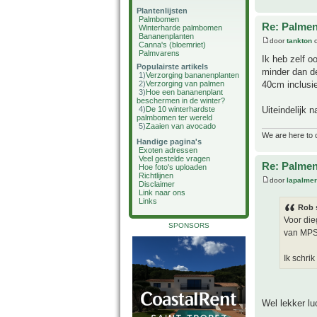
Plantenlijsten
Palmbomen
Re: Palme
Winterharde palmbomen
Bananenplanten
door
tankton
o
Canna's (bloemriet)
Palmvarens
Ik heb zelf 
Populairste artikels
minder dan de
1)
Verzorging bananenplanten
40cm inclusie
2)
Verzorging van palmen
3)
Hoe een bananenplant
beschermen in de winter?
Uiteindelijk 
4)
De 10 winterhardste
palmbomen ter wereld
5)
Zaaien van avocado
We are here to 
Handige pagina's
Exoten adressen
Veel gestelde vragen
Re: Palme
Hoe foto's uploaden
Richtlijnen
door
lapalmer
Disclaimer
Link naar ons
Links
Rob 
Voor die
SPONSORS
van MPS
Ik schrik
Wel lekker lu