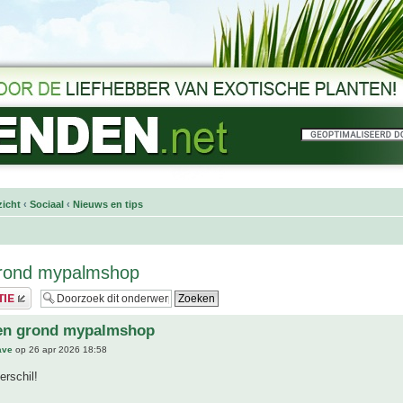
icht
‹
Sociaal
‹
Nieuws en tips
rond mypalmshop
en grond mypalmshop
ave
op 26 apr 2026 18:58
rschil!