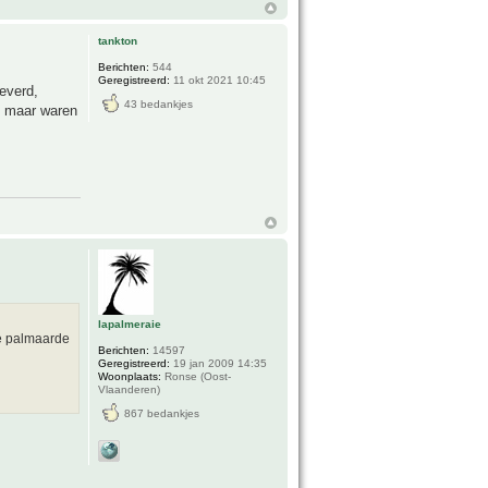
tankton
Berichten:
544
Geregistreerd:
11 okt 2021 10:45
everd,
43 bedankjes
t maar waren
lapalmeraie
de palmaarde
Berichten:
14597
Geregistreerd:
19 jan 2009 14:35
Woonplaats:
Ronse (Oost-
Vlaanderen)
867 bedankjes