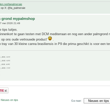
den.net/lapalmeraie
e op X: @la_palmeraie
n grond mypalmshop
7 mei 2026 21:49
 tips luitjes.
binnenkort te gaan testen met DCM mediterraan en nog een ander palmgrond 
kt op ons oude vertrouwde product'
.
 tray van 30 kleine canna brasiliensis in P9 die prima geschikt is voor een te
C__20/21, -9.1°C
C__21/22, -5.2°C
C__21/22, -6.9°C
C__22/23, -7.1°C
 Nieuws en tips
Ga naar: