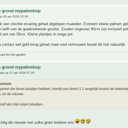
n grond mypalmshop
p 26 apr 2026 22:36
ook een slechte ervaring gehad afgelopen maanden. Extreem kleine palmen gel
 helft van de geadverteerde grootte. Zouden ongeveer 80cm zijn inclusief po
f pot van 30cm. Kleine plantjes in mega pot.
na contact wel geld terug gehad maar veel vertrouwen bouwt dit niet natuurlijk.
care for the garden
n grond mypalmshop
aie
op 27 apr 2026 07:29
schreef:
genen die liever plaatjes hebben, hierbij een direct 1:1 vergelijk tussen de beken
, en de nieuwe.
 zelf van mijn eigen plaatjes...
chtig die nieuwe met zulke grote brokken erin