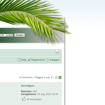
Help
Registreren
Inloggen
14 berichten •
Pagina
2
van
2
•
1
2
GaveAgave
Berichten:
296
Geregistreerd:
23 aug 2021 16:31
45 bedankjes