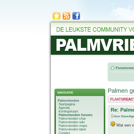
Forumoverz
Palmen g
NAVIGATIE
Plaats een reactie
Palmvrienden
Startpagina
Agenda
Re: Palm
Kortingskaart
Palmvrienden forums
door
GaveAg
Palmvrienden chat
Palmvrienden wiki
Wat een ve
Palmvrienden maps
Palmvrienden label
Contact