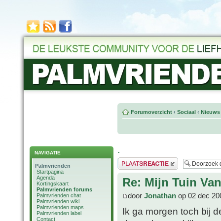
Forumoverzicht
‹
Sociaal
‹
Nieuws 
.
NAVIGATIE
Plaats een reactie
Palmvrienden
Startpagina
Agenda
Re: Mijn Tuin Van
Kortingskaart
Palmvrienden forums
door
Jonathan
op 02 dec 20
Palmvrienden chat
Palmvrienden wiki
Palmvrienden maps
Ik ga morgen toch bij d
Palmvrienden label
Contact