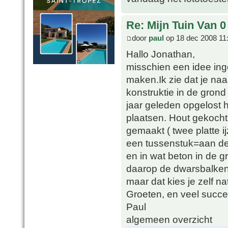
Re: Mijn Tuin Van 0
door
paul
op 18 dec 2008 11
Hallo Jonathan,
misschien een idee ing
maken.Ik zie dat je na
konstruktie in de grond
jaar geleden opgelost he
plaatsen. Hout gekocht;
gemaakt ( twee platte 
een tussenstuk=aan de d
en in wat beton in de g
daarop de dwarsbalken 
maar dat kies je zelf nat
Groeten, en veel succe
Paul
algemeen overzicht