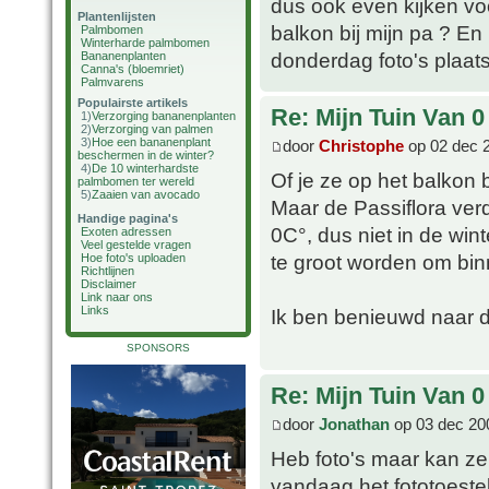
dus ook even kijken vo
Plantenlijsten
balkon bij mijn pa ? En
Palmbomen
Winterharde palmbomen
donderdag foto's plaat
Bananenplanten
Canna's (bloemriet)
Palmvarens
Populairste artikels
Re: Mijn Tuin Van 0
1)
Verzorging bananenplanten
2)
Verzorging van palmen
3)
Hoe een bananenplant
door
Christophe
op 02 dec 
beschermen in de winter?
4)
De 10 winterhardste
Of je ze op het balkon 
palmbomen ter wereld
5)
Zaaien van avocado
Maar de Passiflora verd
Handige pagina's
0C°, dus niet in de win
Exoten adressen
Veel gestelde vragen
te groot worden om bin
Hoe foto's uploaden
Richtlijnen
Disclaimer
Link naar ons
Links
Ik ben benieuwd naar d
SPONSORS
Re: Mijn Tuin Van 0
door
Jonathan
op 03 dec 20
Heb foto's maar kan z
vandaag het fototoestel