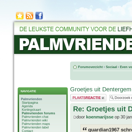
Forumoverzicht
‹
Sociaal
‹
Even vo
Groetjes uit Dentergem
NAVIGATIE
Plaats een reactie
Palmvrienden
Startpagina
Agenda
Re: Groetjes uit
Kortingskaart
Palmvrienden forums
door
koenmarijsse
op 30 jan
Palmvrienden chat
Palmvrienden wiki
Palmvrienden maps
Palmvrienden label
guardian1967 schr
Contact