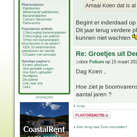
Amaai Koen dat is al
Plantenlijsten
Palmbomen
Winterharde palmbomen
Bananenplanten
Canna's (bloemriet)
Begint er inderdaad op
Palmvarens
Dit jaar terug verdere 
Populairste artikels
1)
Verzorging bananenplanten
2)
Verzorging van palmen
kunnen niet wachten
3)
Hoe een bananenplant
beschermen in de winter?
4)
De 10 winterhardste
palmbomen ter wereld
Re: Groetjes uit D
5)
Zaaien van avocado
door
Folium
op 15 maart 202
Handige pagina's
Exoten adressen
Veel gestelde vragen
Dag Koen ,
Hoe foto's uploaden
Richtlijnen
Disclaimer
Link naar ons
Hoe ziet je boomvarens 
Links
aantal jaren ?
SPONSORS
Vorige
Plaats een reactie
Keer terug naar Even voorstellen?