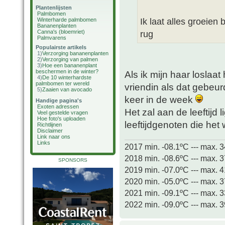
Plantenlijsten
Palmbomen
Ik laat alles groeien 
Winterharde palmbomen
Bananenplanten
Canna's (bloemriet)
rug
Palmvarens
Populairste artikels
1)
Verzorging bananenplanten
2)
Verzorging van palmen
3)
Hoe een bananenplant
beschermen in de winter?
Als ik mijn haar loslaat
4)
De 10 winterhardste
palmbomen ter wereld
vriendin als dat gebeu
5)
Zaaien van avocado
keer in de week
Handige pagina's
Exoten adressen
Het zal aan de leeftijd 
Veel gestelde vragen
Hoe foto's uploaden
leeftijdgenoten die het
Richtlijnen
Disclaimer
Link naar ons
Links
2017 min. -08.1ºC --- max. 
2018 min. -08.6ºC --- max. 
SPONSORS
2019 min. -07.0ºC --- max. 
2020 min. -05.0ºC --- max. 
2021 min. -09.1ºC --- max. 
2022 min. -09.0ºC --- max. 