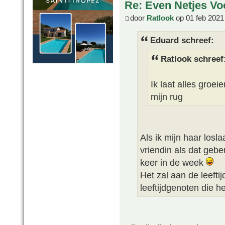
Re: Even Netjes Voo
door
Ratlook
op 01 feb 2021
Eduard schreef:
Ratlook schreef
Ik laat alles groei
mijn rug
Als ik mijn haar losla
vriendin als dat geb
keer in de week
Het zal aan de leeftij
leeftijdgenoten die h