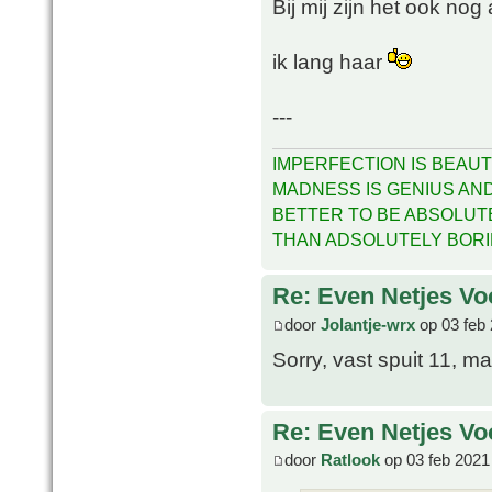
Bij mij zijn het ook nog
ik lang haar
---
IMPERFECTION IS BEAUT
MADNESS IS GENIUS AND 
BETTER TO BE ABSOLUT
THAN ADSOLUTELY BOR
Re: Even Netjes Voo
door
Jolantje-wrx
op 03 feb 
Sorry, vast spuit 11, m
Re: Even Netjes Voo
door
Ratlook
op 03 feb 2021