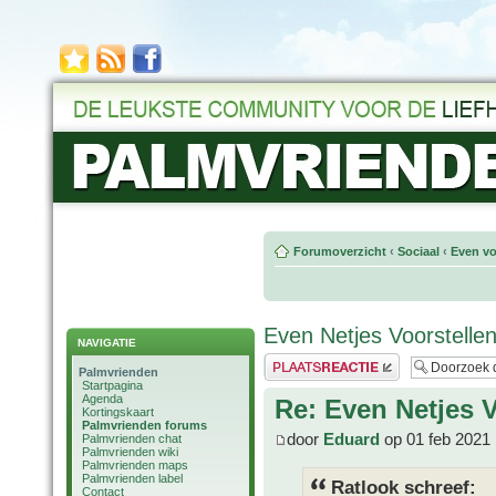
Forumoverzicht
‹
Sociaal
‹
Even vo
Even Netjes Voorstellen
NAVIGATIE
Plaats een reactie
Palmvrienden
Startpagina
Agenda
Re: Even Netjes V
Kortingskaart
Palmvrienden forums
door
Eduard
op 01 feb 2021 
Palmvrienden chat
Palmvrienden wiki
Palmvrienden maps
Palmvrienden label
Ratlook schreef:
Contact