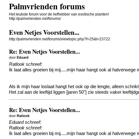
Palmvrienden forums
Het leukste forum voor de liefhebber van exotische planten!
http://palmvrienden.net/forums/
Even Netjes Voorstellen...
http://palmvrienden.net/forums/viewtopic.php?f=25&t=23722
Re: Even Netjes Voorstellen...
door
Eduard
Ratlook schreef:
Ik laat alles groeien bij mij.....mijn haar hangt ook al halverwege 
Als ik mijn haar loslaat hangt het ook op die lengte, alleen schr
Het zal aan de leeftijd liggen [jaren 50"] zie steeds vaker leeftijd
Re: Even Netjes Voorstellen...
door
Ratlook
Eduard schreef:
Ratlook schreef:
Ik laat alles groeien bij mij.....mijn haar hangt ook al halverwege 