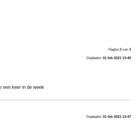
Pagina
3
van
3
Geplaatst:
01 feb 2021 13:40
aar een keer in de week
Geplaatst:
01 feb 2021 13:47