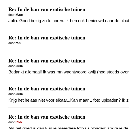
Re: In de ban van exotische tuinen
door
Mate
Julia. Goed bezig zo te horen. Ik ben ook benieuwd naar de plaat
Re: In de ban van exotische tuinen
door
ron
Re: In de ban van exotische tuinen
door
Julia
Bedankt allemaal! Ik was mn wachtwoord kwijt
(nog steeds over
Re: In de ban van exotische tuinen
door
Julia
Krijg het helaas niet voor elkaar...Kan maar 1 foto uploaden? Ik 
Re: In de ban van exotische tuinen
door
Rob
Als het goed is dan kun je meerdere foto's uploaden; zodra je de