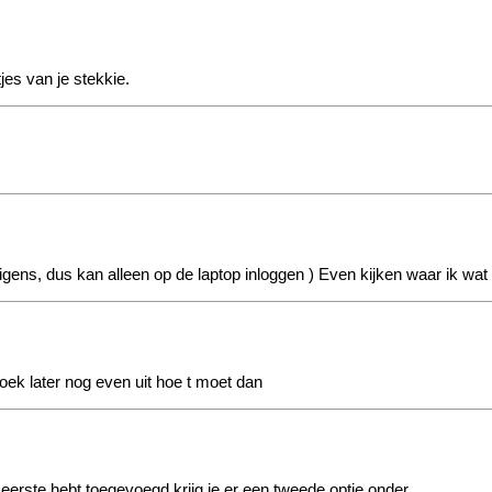
jes van je stekkie.
igens, dus kan alleen op de laptop inloggen
) Even kijken waar ik wat
zoek later nog even uit hoe t moet dan
 eerste hebt toegevoegd krijg je er een tweede optie onder.