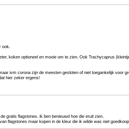
r ook.
beter, koken optioneel en mooie om te zien. Ook Trachycaprus (kleint
maar ivm corona zijn de meesten gesloten of niet toegankelijk voor g
dat hier zeker ergens!
e gratis flagstones. ik ben benieuwd hoe die eruit zien.
n van flagstones maar kopen in de kleur die ik wilde was niet goedkoop