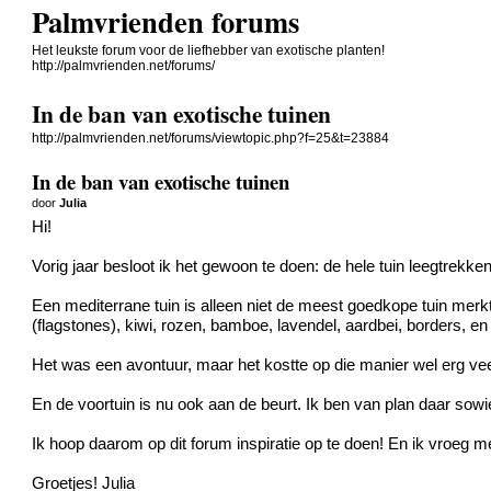
Palmvrienden forums
Het leukste forum voor de liefhebber van exotische planten!
http://palmvrienden.net/forums/
In de ban van exotische tuinen
http://palmvrienden.net/forums/viewtopic.php?f=25&t=23884
In de ban van exotische tuinen
door
Julia
Hi!
Vorig jaar besloot ik het gewoon te doen: de hele tuin leegtrekke
Een mediterrane tuin is alleen niet de meest goedkope tuin merkte
(flagstones), kiwi, rozen, bamboe, lavendel, aardbei, borders, en
Het was een avontuur, maar het kostte op die manier wel erg veel t
En de voortuin is nu ook aan de beurt. Ik ben van plan daar sow
Ik hoop daarom op dit forum inspiratie op te doen! En ik vroeg m
Groetjes! Julia