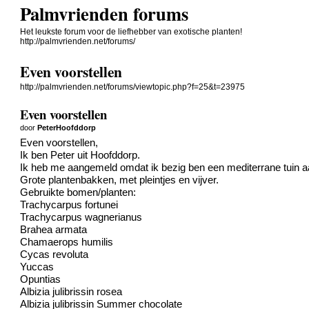
Palmvrienden forums
Het leukste forum voor de liefhebber van exotische planten!
http://palmvrienden.net/forums/
Even voorstellen
http://palmvrienden.net/forums/viewtopic.php?f=25&t=23975
Even voorstellen
door
PeterHoofddorp
Even voorstellen,
Ik ben Peter uit Hoofddorp.
Ik heb me aangemeld omdat ik bezig ben een mediterrane tuin a
Grote plantenbakken, met pleintjes en vijver.
Gebruikte bomen/planten:
Trachycarpus fortunei
Trachycarpus wagnerianus
Brahea armata
Chamaerops humilis
Cycas revoluta
Yuccas
Opuntias
Albizia julibrissin rosea
Albizia julibrissin Summer chocolate