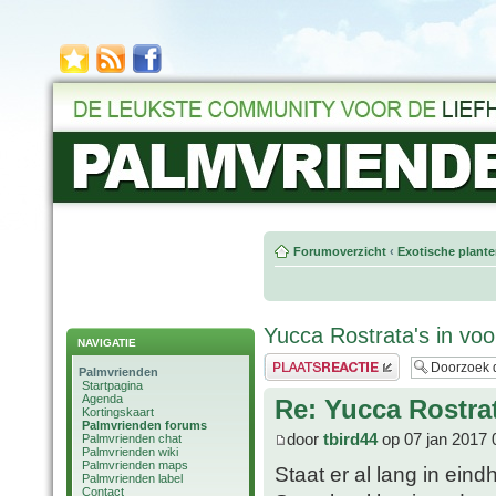
Forumoverzicht
‹
Exotische plant
Yucca Rostrata's in voo
NAVIGATIE
Plaats een reactie
Palmvrienden
Startpagina
Agenda
Re: Yucca Rostrat
Kortingskaart
Palmvrienden forums
door
tbird44
op 07 jan 2017 
Palmvrienden chat
Palmvrienden wiki
Palmvrienden maps
Staat er al lang in eind
Palmvrienden label
Contact