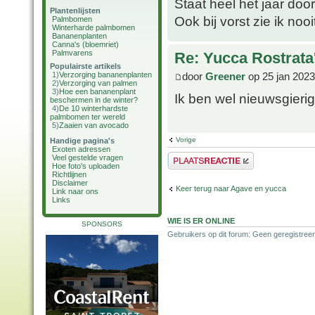
Staat heel het jaar door
Plantenlijsten
Ook bij vorst zie ik no
Palmbomen
Winterharde palmbomen
Bananenplanten
Canna's (bloemriet)
Palmvarens
Re: Yucca Rostrata'
Populairste artikels
door
Greener
op 25 jan 2023
1)
Verzorging bananenplanten
2)
Verzorging van palmen
3)
Hoe een bananenplant
Ik ben wel nieuwsgieri
beschermen in de winter?
4)
De 10 winterhardste
palmbomen ter wereld
5)
Zaaien van avocado
Vorige
Handige pagina's
Exoten adressen
Plaats een reactie
Veel gestelde vragen
Hoe foto's uploaden
Richtlijnen
Disclaimer
Keer terug naar Agave en yucca
Link naar ons
Links
WIE IS ER ONLINE
SPONSORS
Gebruikers op dit forum: Geen geregistreer