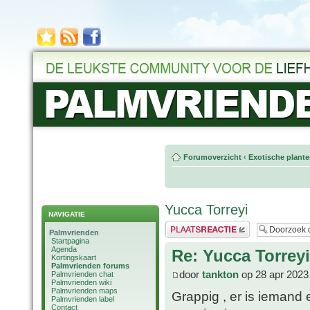
Forumoverzicht
‹
Exotische plant
Yucca Torreyi
NAVIGATIE
Plaats een reactie
Palmvrienden
Startpagina
Agenda
Re: Yucca Torreyi
Kortingskaart
Palmvrienden forums
door
tankton
op 28 apr 2023
Palmvrienden chat
Palmvrienden wiki
Palmvrienden maps
Grappig , er is iemand 
Palmvrienden label
Contact