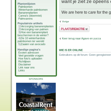
want je ziet ze opeens
Plantenlijsten
Palmbomen
Winterharde palmbomen
We are here to care for the 
Bananenplanten
Canna's (bloemriet)
Palmvarens
Vorige
Populairste artikels
1)
Verzorging bananenplanten
Plaats een reactie
2)
Verzorging van palmen
3)
Hoe een bananenplant
beschermen in de winter?
4)
De 10 winterhardste
Keer terug naar Agave en yucca
palmbomen ter wereld
5)
Zaaien van avocado
Handige pagina's
WIE IS ER ONLINE
Exoten adressen
Gebruikers op dit forum: Geen geregistreer
Veel gestelde vragen
Hoe foto's uploaden
Richtlijnen
Disclaimer
Link naar ons
Links
SPONSORS