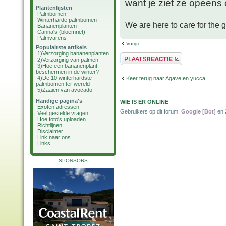
want je ziet ze opeens
Plantenlijsten
Palmbomen
Winterharde palmbomen
We are here to care for the 
Bananenplanten
Canna's (bloemriet)
Palmvarens
Vorige
Populairste artikels
1)
Verzorging bananenplanten
Plaats een reactie
2)
Verzorging van palmen
3)
Hoe een bananenplant
beschermen in de winter?
4)
De 10 winterhardste
Keer terug naar Agave en yucca
palmbomen ter wereld
5)
Zaaien van avocado
Handige pagina's
WIE IS ER ONLINE
Exoten adressen
Gebruikers op dit forum:
Google [Bot]
en 
Veel gestelde vragen
Hoe foto's uploaden
Richtlijnen
Disclaimer
Link naar ons
Links
SPONSORS