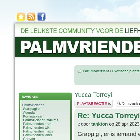
Forumoverzicht
‹
Exotische plant
Yucca Torreyi
NAVIGATIE
Plaats een reactie
Palmvrienden
Startpagina
Agenda
Re: Yucca Torreyi
Kortingskaart
Palmvrienden forums
door
tankton
op 28 apr 2023
Palmvrienden chat
Palmvrienden wiki
Palmvrienden maps
Grappig , er is iemand 
Palmvrienden label
Contact