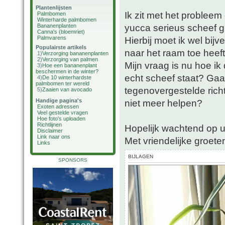
Plantenlijsten
Ik zit met het probleem
Palmbomen
Winterharde palmbomen
yucca serieus scheef gr
Bananenplanten
Canna's (bloemriet)
Palmvarens
Hierbij moet ik wel bijv
Populairste artikels
naar het raam toe heeft
1)
Verzorging bananenplanten
2)
Verzorging van palmen
Mijn vraag is nu hoe ik 
3)
Hoe een bananenplant
beschermen in de winter?
echt scheef staat? Gaat
4)
De 10 winterhardste
palmbomen ter wereld
tegenovergestelde richt
5)
Zaaien van avocado
Handige pagina's
niet meer helpen?
Exoten adressen
Veel gestelde vragen
Hoe foto's uploaden
Richtlijnen
Hopelijk wachtend op 
Disclaimer
Link naar ons
Met vriendelijke groete
Links
BIJLAGEN
SPONSORS