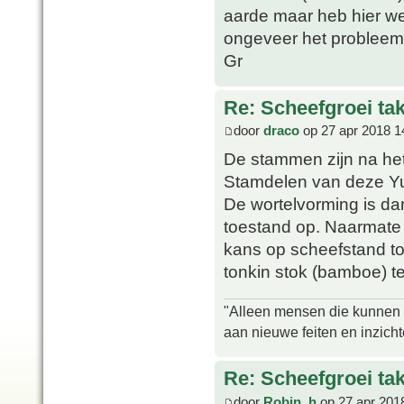
aarde maar heb hier wel
ongeveer het probleem
Gr
Re: Scheefgroei t
door
draco
op 27 apr 2018 1
De stammen zijn na het
Stamdelen van deze Yu
De wortelvorming is da
toestand op. Naarmate 
kans op scheefstand to
tonkin stok (bamboe) t
"Alleen mensen die kunnen tw
aan nieuwe feiten en inzich
Re: Scheefgroei t
door
Robin_h
op 27 apr 201