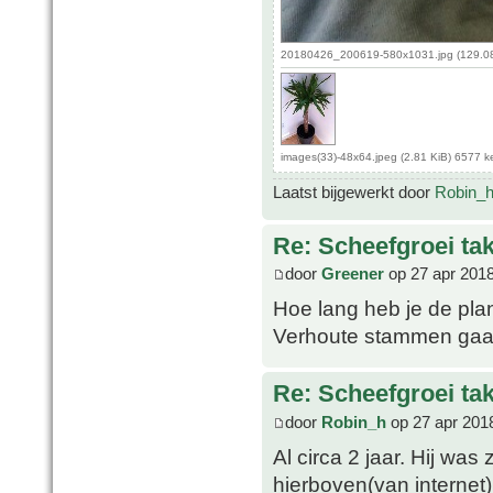
20180426_200619-580x1031.jpg (129.08
images(33)-48x64.jpeg (2.81 KiB) 6577 
Laatst bijgewerkt door
Robin_
Re: Scheefgroei t
door
Greener
op 27 apr 2018
Hoe lang heb je de plant
Verhoute stammen gaan 
Re: Scheefgroei t
door
Robin_h
op 27 apr 201
Al circa 2 jaar. Hij wa
hierboven(van internet)