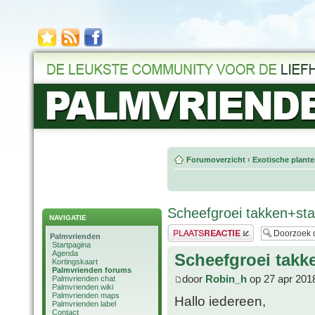
Forumoverzicht
‹
Exotische plant
Scheefgroei takken+st
NAVIGATIE
Plaats een reactie
Palmvrienden
Startpagina
Agenda
Scheefgroei takk
Kortingskaart
Palmvrienden forums
door
Robin_h
op 27 apr 201
Palmvrienden chat
Palmvrienden wiki
Palmvrienden maps
Hallo iedereen,
Palmvrienden label
Contact