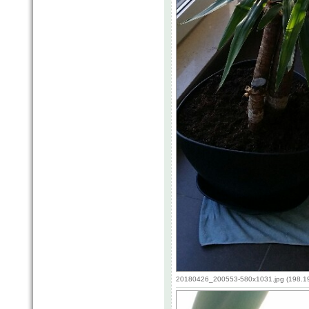
20180426_200553-580x1031.jpg (198.19