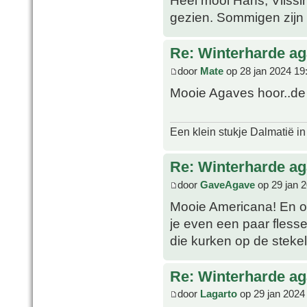
Heel mooi Hans, Vlissi
gezien. Sommigen zijn a
Re: Winterharde a
door
Mate
op 28 jan 2024 19
Mooie Agaves hoor..de 
Een klein stukje Dalmatië in
Re: Winterharde a
door
GaveAgave
op 29 jan 
Mooie Americana! En o
je even een paar flesse
die kurken op de stekels
Re: Winterharde a
door
Lagarto
op 29 jan 2024