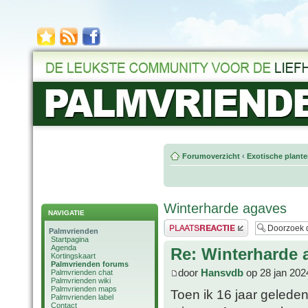
Forumoverzicht
‹
Exotische plant
Winterharde agaves
NAVIGATIE
Plaats een reactie
Palmvrienden
Startpagina
Agenda
Re: Winterharde 
Kortingskaart
Palmvrienden forums
door
Hansvdb
op 28 jan 202
Palmvrienden chat
Palmvrienden wiki
Palmvrienden maps
Toen ik 16 jaar gelede
Palmvrienden label
Contact