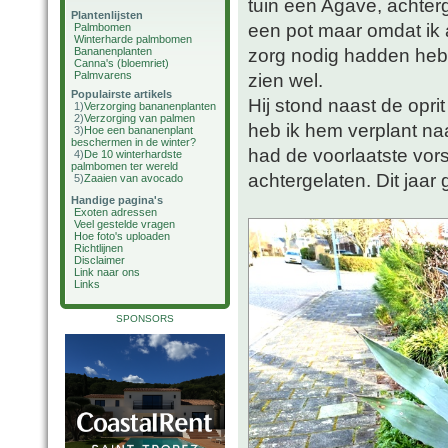
tuin een Agave, achterg
Plantenlijsten
een pot maar omdat ik 
Palmbomen
Winterharde palmbomen
zorg nodig hadden heb 
Bananenplanten
Canna's (bloemriet)
Palmvarens
zien wel.
Populairste artikels
Hij stond naast de opri
1)
Verzorging bananenplanten
2)
Verzorging van palmen
heb ik hem verplant naar
3)
Hoe een bananenplant
beschermen in de winter?
had de voorlaatste vors
4)
De 10 winterhardste
palmbomen ter wereld
achtergelaten. Dit jaar
5)
Zaaien van avocado
Handige pagina's
Exoten adressen
Veel gestelde vragen
Hoe foto's uploaden
Richtlijnen
Disclaimer
Link naar ons
Links
SPONSORS