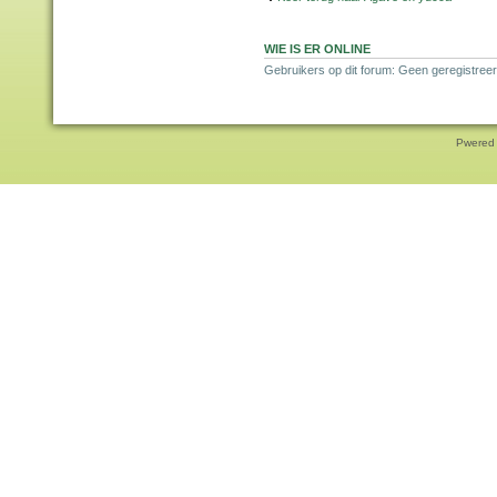
WIE IS ER ONLINE
Gebruikers op dit forum: Geen geregistreer
Pwered