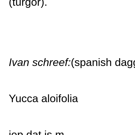
(turgor).
Ivan schreef:
(spanish dag
Yucca aloifolia
jep dat is m