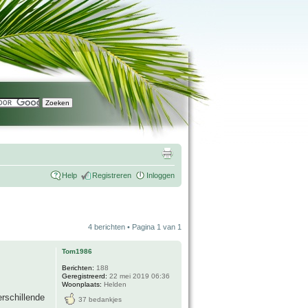
Help
Registreren
Inloggen
4 berichten • Pagina
1
van
1
Tom1986
Berichten:
188
Geregistreerd:
22 mei 2019 06:36
Woonplaats:
Helden
rschillende
37 bedankjes