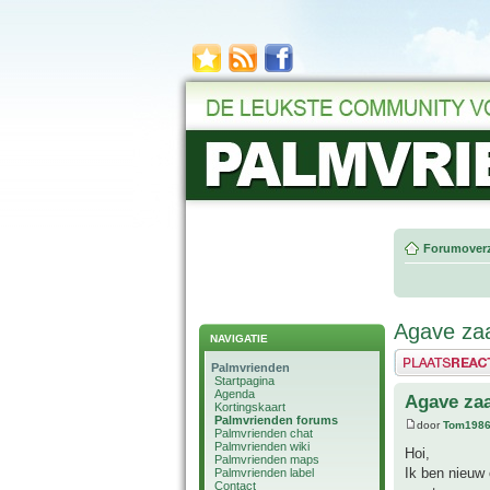
Forumoverz
Agave zaa
NAVIGATIE
Plaats een reactie
Palmvrienden
Startpagina
Agenda
Agave zaa
Kortingskaart
Palmvrienden forums
door
Tom198
Palmvrienden chat
Palmvrienden wiki
Hoi,
Palmvrienden maps
Ik ben nieuw 
Palmvrienden label
Contact