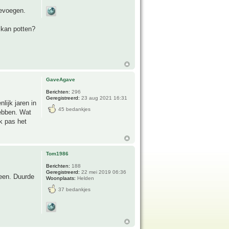
oevoegen.
 kan potten?
GaveAgave
Berichten:
296
Geregistreerd:
23 aug 2021 16:31
lijk jaren in
45 bedankjes
hebben. Wat
k pas het
Tom1986
Berichten:
188
Geregistreerd:
22 mei 2019 06:36
heen. Duurde
Woonplaats:
Helden
37 bedankjes