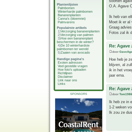
soorten agav
Plantenlijsten
O.A. Agave Ov
Palmbomen
Winterharde palmbomen
Bananenplanten
Ik heb van el
Canna's (bloemriet)
Moet ik er al
Palmvarens
Graag advies
Populairste artikels
1)
Verzorging bananenplanten
Fotos zal ik
2)
Verzorging van palmen
3)
Hoe een bananenplant
beschermen in de winter?
Re: Agave 
4)
De 10 winterhardste
palmbomen ter wereld
door
GaveAg
5)
Zaaien van avocado
Hoe heb je ze
Handige pagina's
Exoten adressen
blijven, al z
Veel gestelde vragen
ik in het vro
Hoe foto's uploaden
Richtlijnen
jaar erna.
Disclaimer
Link naar ons
Links
Re: Agave 
SPONSORS
door
Tom198
Ik heb ze in 
1-2 weken voo
Ik zou ze du