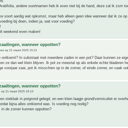
es.
atifolia, andere soortnamen heb ik even niet bij de hand, deze zal ik zsm t
ke soort aardig wat opkomst, maar heb alleen geen idee wanneer dat ik ze op
 voeding bij doen, indien ja, wat voor voeding?
!
 dit weekend even maken!
zaailingen, wanneer oppotten?
ave
op 21 maart 2025 15:21
 ontkiemt? In substraat met meerdere zaden in een pot? Daar kunnen ze eigen
ullen ze dan wel klein blijven. Ik pot ze meestal op als enkele echte bladeren 
ege voorjaar zaai, pot ik misschien op in de zomer, of einde zomer, en vaak oo
zaailingen, wanneer oppotten?
6
op 21 maart 2025 16:13
een stekbak in potgrond gelegd, en een klein laagje grond/vermiculiet er over
rdat bijna alles ontkiemd was. Is voeding nog nodig?
s in de zomer kunnen oppotten?