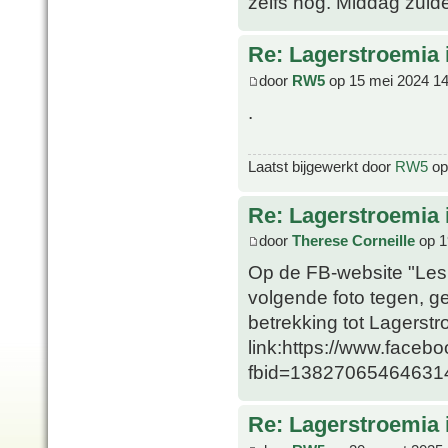
zelfs nog. Middag zuide
Re: Lagerstroemia 
door
RW5
op 15 mei 2024 14
.
Laatst bijgewerkt door
RW5
op 
Re: Lagerstroemia 
door
Therese Corneille
op 1
Op de FB-website "Les
volgende foto tegen, g
betrekking tot Lagerst
link:https://www.faceb
fbid=13827065464631
Re: Lagerstroemia 