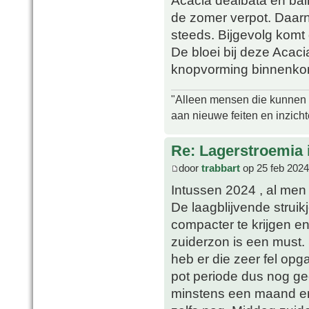
Acacia dealbata en bai
de zomer verpot. Daarn
steeds. Bijgevolg komt 
De bloei bij deze Acacia
knopvorming binnenkort
"Alleen mensen die kunnen tw
aan nieuwe feiten en inzich
Re: Lagerstroemia 
door
trabbart
op 25 feb 2024
Intussen 2024 , al men 
De laagblijvende strui
compacter te krijgen en
zuiderzon is een must. 
heb er die zeer fel op
pot periode dus nog ge
minstens een maand en 