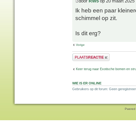
door
RW5
op 20 maart 2025 
Ik heb een paar kleine
schimmel op zit.
Is dit erg?
Vorige
Plaats een reactie
Keer terug naar Exotische bomen en str
WIE IS ER ONLINE
Gebruikers op dit forum: Geen geregistreer
Pwered