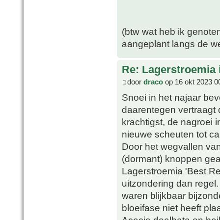
(btw wat heb ik genote
aangeplant langs de w
Re: Lagerstroemia 
door
draco
op 16 okt 2023 0
Snoei in het najaar bev
daarentegen vertraagt d
krachtigst, de nagroei in
nieuwe scheuten tot ca.
Door het wegvallen va
(dormant) knoppen geact
Lagerstroemia 'Best Red
uitzondering dan rege
waren blijkbaar bijzon
bloeifase niet heeft pla