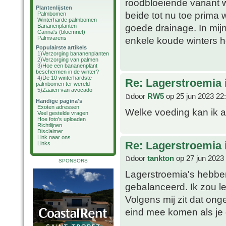
roodbloeiende variant 
Plantenlijsten
beide tot nu toe prima 
Palmbomen
Winterharde palmbomen
goede drainage. In mijn
Bananenplanten
Canna's (bloemriet)
Palmvarens
enkele koude winters he
Populairste artikels
1)
Verzorging bananenplanten
2)
Verzorging van palmen
3)
Hoe een bananenplant
beschermen in de winter?
4)
De 10 winterhardste
Re: Lagerstroemia 
palmbomen ter wereld
5)
Zaaien van avocado
door
RW5
op 25 jun 2023 22
Handige pagina's
Exoten adressen
Welke voeding kan ik 
Veel gestelde vragen
Hoe foto's uploaden
Richtlijnen
Disclaimer
Link naar ons
Re: Lagerstroemia 
Links
door
tankton
op 27 jun 2023
SPONSORS
Lagerstroemia's hebben 
gebalanceerd. Ik zou l
Volgens mij zit dat on
eind mee komen als je 