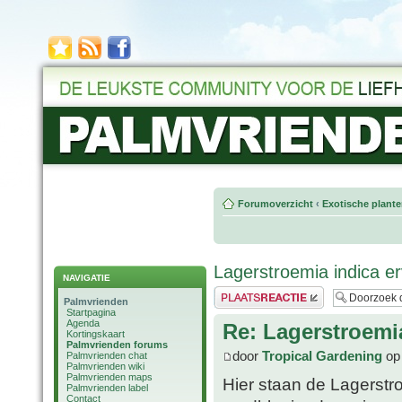
Forumoverzicht
‹
Exotische plant
Lagerstroemia indica e
NAVIGATIE
Plaats een reactie
Palmvrienden
Startpagina
Agenda
Re: Lagerstroemi
Kortingskaart
Palmvrienden forums
door
Tropical Gardening
op 
Palmvrienden chat
Palmvrienden wiki
Palmvrienden maps
Hier staan de Lagerst
Palmvrienden label
Contact