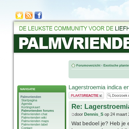
Forumoverzicht
‹
Exotische plant
Lagerstroemia indica e
NAVIGATIE
Plaats een reactie
Palmvrienden
Startpagina
Agenda
Re: Lagerstroemi
Kortingskaart
Palmvrienden forums
door
Dennis_S
op 24 maart 
Palmvrienden chat
Palmvrienden wiki
Palmvrienden maps
Wat bedoel je? Heb je e
Palmvrienden label
Contact