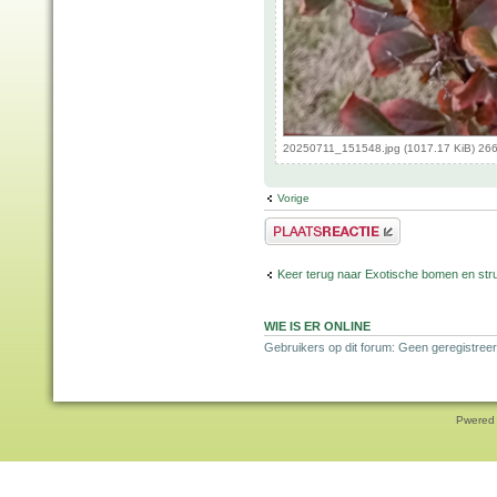
20250711_151548.jpg (1017.17 KiB) 266
Vorige
Plaats een reactie
Keer terug naar Exotische bomen en str
WIE IS ER ONLINE
Gebruikers op dit forum: Geen geregistreer
Pwered