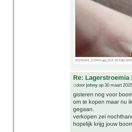
20250326_175633.jpg (512.55 KiB) 382
Re: Lagerstroemia 
door
johny
op 30 maart 2025
gisteren nog voor boom
om te kopen maar nu ik 
gegaan.
verkopen zei nochthan
hopelijk krijg jouw boo