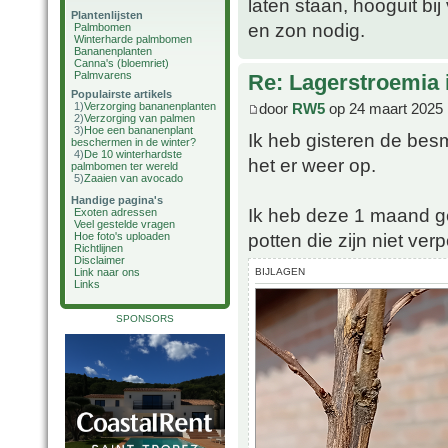
laten staan, hooguit bij
Plantenlijsten
en zon nodig.
Palmbomen
Winterharde palmbomen
Bananenplanten
Canna's (bloemriet)
Palmvarens
Re: Lagerstroemia 
Populairste artikels
door
RW5
op 24 maart 2025 
1)
Verzorging bananenplanten
2)
Verzorging van palmen
3)
Hoe een bananenplant
Ik heb gisteren de besme
beschermen in de winter?
4)
De 10 winterhardste
het er weer op.
palmbomen ter wereld
5)
Zaaien van avocado
Handige pagina's
Ik heb deze 1 maand ge
Exoten adressen
Veel gestelde vragen
potten die zijn niet ve
Hoe foto's uploaden
Richtlijnen
Disclaimer
BIJLAGEN
Link naar ons
Links
SPONSORS