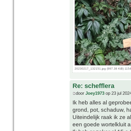
20230217_132151.jpg (997.38 KiB) 1154
Re: schefflera
door
Joey1973
op 23 jul 202
Ik heb alles al geprobe
grond, pot, schaduw, 
Uiteindelijk raak ik ze a
een goede wortelkluit