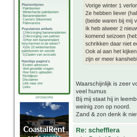
Vorige winter 1 verl
Plantenlijsten
Palmbomen
Ze hebben liever (hal
Winterharde palmbomen
Bananenplanten
Canna's (bloemriet)
(beide waren bij mij 
Palmvarens
Ik heb alweer 2 nieuw
Populairste artikels
1)
Verzorging bananenplanten
komend seizoen (hebb
2)
Verzorging van palmen
3)
Hoe een bananenplant
schrikken daar niet e
beschermen in de winter?
4)
De 10 winterhardste
Ook al aan het kijken
palmbomen ter wereld
5)
Zaaien van avocado
zijn er meer kansheb
Handige pagina's
Exoten adressen
Veel gestelde vragen
Hoe foto's uploaden
Richtlijnen
Disclaimer
Waarschijnlijk is zeer
Link naar ons
Links
veel humus
Bij mij staat hij in l
SPONSORS
weinig zon op noord.
Zand & zon denk ik nie
Re: schefflera