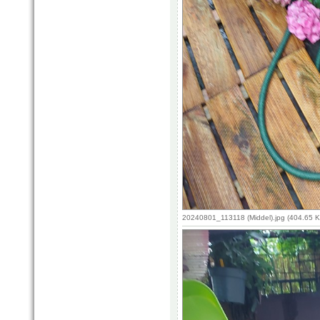
20240801_113118 (Middel).jpg (404.65 K