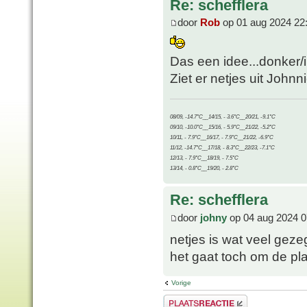
Re: schefflera
door
Rob
op 01 aug 2024 22
Das een idee...donker/
Ziet er netjes uit Johnni
08/09, -14.7°C__14/15, - 3.6°C__20/21, -9.1°C
09/10, -10.0°C__15/16, - 5.9°C__21/22, -5.2°C
10/11, - 7.9°C__16/17, - 7.9°C__21/22, -6.9°C
11/12, -14.7°C__17/18, - 8.3°C__22/23, -7.1°C
12/13, - 7.9°C__18/19, - 7.5°C
13/14, - 0.8°C__19/20, - 2.8°C
Re: schefflera
door
johny
op 04 aug 2024 0
netjes is wat veel gez
het gaat toch om de pla
Vorige
Plaats een reactie