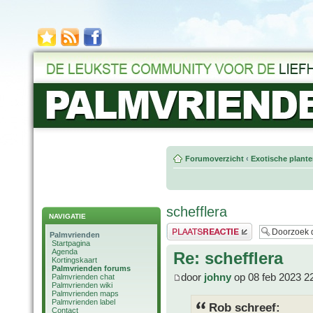
Forumoverzicht
‹
Exotische plant
schefflera
NAVIGATIE
Plaats een reactie
Palmvrienden
Startpagina
Agenda
Re: schefflera
Kortingskaart
Palmvrienden forums
door
johny
op 08 feb 2023 2
Palmvrienden chat
Palmvrienden wiki
Palmvrienden maps
Palmvrienden label
Rob schreef:
Contact