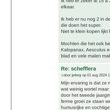
Ik heb er zeker al 15 a
elkaar.
Ik heb er nu nog 2 in d
die doen het super.
Niet te klein kopen lijk
Mochten die het ook be
Kalopanax, Aesculus en
blad en vele malen mak
Re: schefflera
door
johny
op 01 aug 2024 1
Mijn ervaring is dat z
wat weinig wortel maar
door het tweede jaargin
ferme groei ze staan w
humusrijke en vochtige