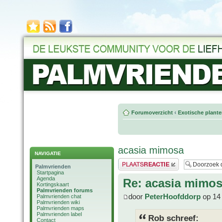
Forumoverzicht
‹
Exotische plant
acasia mimosa
NAVIGATIE
Plaats een reactie
Palmvrienden
Startpagina
Agenda
Re: acasia mimo
Kortingskaart
Palmvrienden forums
door
PeterHoofddorp
op 14 
Palmvrienden chat
Palmvrienden wiki
Palmvrienden maps
Palmvrienden label
Rob schreef:
Contact