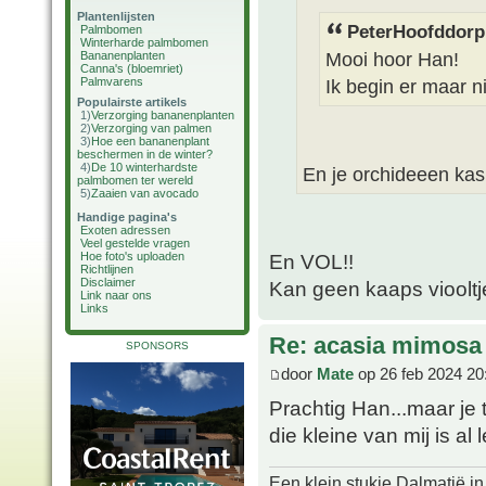
Plantenlijsten
PeterHoofddorp
Palmbomen
Winterharde palmbomen
Mooi hoor Han!
Bananenplanten
Canna's (bloemriet)
Palmvarens
Ik begin er maar ni
Populairste artikels
1)
Verzorging bananenplanten
2)
Verzorging van palmen
3)
Hoe een bananenplant
beschermen in de winter?
4)
De 10 winterhardste
En je orchideeen kas
palmbomen ter wereld
5)
Zaaien van avocado
Handige pagina's
Exoten adressen
Veel gestelde vragen
Hoe foto's uploaden
En VOL!!
Richtlijnen
Disclaimer
Kan geen kaaps viooltje
Link naar ons
Links
Re: acasia mimosa
SPONSORS
door
Mate
op 26 feb 2024 20
Prachtig Han...maar je 
die kleine van mij is al
Een klein stukje Dalmatië in