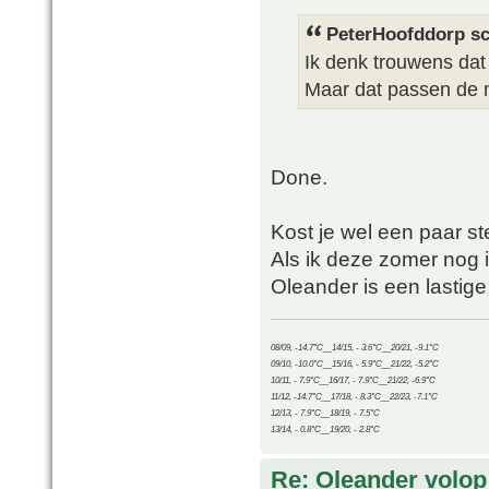
PeterHoofddorp sc
Ik denk trouwens dat 
Maar dat passen de 
Done.
Kost je wel een paar s
Als ik deze zomer nog 
Oleander is een lastige 
08/09, -14.7°C__14/15, - 3.6°C__20/21, -9.1°C
09/10, -10.0°C__15/16, - 5.9°C__21/22, -5.2°C
10/11, - 7.9°C__16/17, - 7.9°C__21/22, -6.9°C
11/12, -14.7°C__17/18, - 8.3°C__22/23, -7.1°C
12/13, - 7.9°C__18/19, - 7.5°C
13/14, - 0.8°C__19/20, - 2.8°C
Re: Oleander volop 