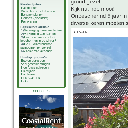
grond gezet.
Plantenlijsten
Kijk nu, hoe mooi!
Palmbomen
Winterharde palmbomen
Onbeschermd 5 jaar in 
Bananenplanten
Canna's (bloemriet)
Palmvarens
diverse keren moeten s
Populairste artikels
1)
Verzorging bananenplanten
BIJLAGEN
2)
Verzorging van palmen
3)
Hoe een bananenplant
beschermen in de winter?
4)
De 10 winterhardste
palmbomen ter wereld
5)
Zaaien van avocado
Handige pagina's
Exoten adressen
Veel gestelde vragen
Hoe foto's uploaden
Richtlijnen
Disclaimer
Link naar ons
Links
SPONSORS