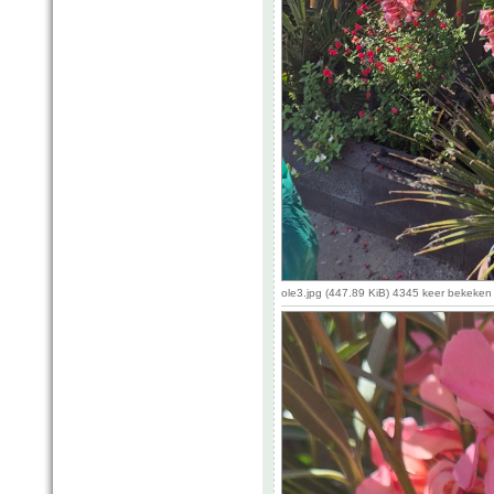
ole3.jpg (447.89 KiB) 4345 keer bekeken