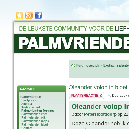
Forumoverzicht
‹
Exotische plant
Oleander volop in bloei
NAVIGATIE
Plaats een reactie
Palmvrienden
Startpagina
Agenda
Oleander volop in
Kortingskaart
Palmvrienden forums
door
PeterHoofddorp
op 21 
Palmvrienden chat
Palmvrienden wiki
Palmvrienden maps
Deze Oleander heb ik ee
Palmvrienden label
Contact