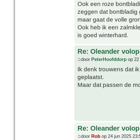
Ook een roze bontbladi
zeggen dat bontbladig g
maar gaat de volle gron
Ook heb ik een zalmkle
is goed winterhard.
Re: Oleander volop 
door
PeterHoofddorp
op 22 
Ik denk trouwens dat i
geplaatst.
Maar dat passen de mo
Re: Oleander volop 
door
Rob
op 24 jun 2025 23: