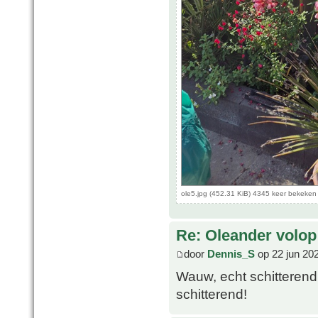
ole5.jpg (452.31 KiB) 4345 keer bekeken
Re: Oleander volop 
door
Dennis_S
op 22 jun 20
Wauw, echt schitterend!
schitterend!