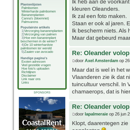
Ik heb aan de voorkant
Plantenlijsten
kleuren Oleanders.
Palmbomen
Winterharde palmbomen
Ik zal een foto maken.
Bananenplanten
Canna's (bloemriet)
Palmvarens
Staan er ook al jaren. 
Populairste artikels
Ik bescherm niets. Als 
1)
Verzorging bananenplanten
2)
Verzorging van palmen
Maar dat gebeurd maar 
3)
Hoe een bananenplant
beschermen in de winter?
4)
De 10 winterhardste
palmbomen ter wereld
Re: Oleander volop 
5)
Zaaien van avocado
Handige pagina's
door
Axel Amsterdam
op 26
Exoten adressen
Veel gestelde vragen
Maar dat is wel in het w
Hoe foto's uploaden
Richtlijnen
Vlaanderen zie ik dat n
Disclaimer
Link naar ons
Links
tuincultuur verschil. In
chamaerops, dat is hie
SPONSORS
Re: Oleander volop 
door
lapalmeraie
op 26 jun 
Klopt, daarentegen zie