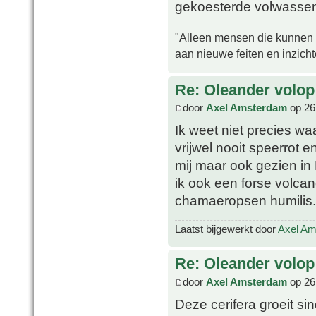
gekoesterde volwassen 
"Alleen mensen die kunnen tw
aan nieuwe feiten en inzich
Re: Oleander volop 
door
Axel Amsterdam
op 26
Ik weet niet precies wa
vrijwel nooit speerrot en
mij maar ook gezien in 
ik ook een forse volca
chamaeropsen humilis.
Laatst bijgewerkt door
Axel A
Re: Oleander volop 
door
Axel Amsterdam
op 26
Deze cerifera groeit s