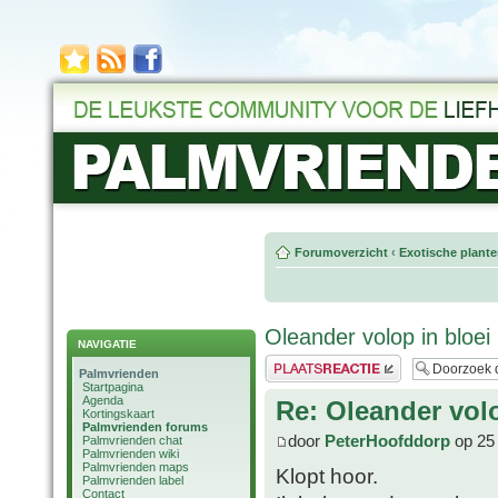
Forumoverzicht
‹
Exotische plant
Oleander volop in bloei
NAVIGATIE
Plaats een reactie
Palmvrienden
Startpagina
Agenda
Re: Oleander volo
Kortingskaart
Palmvrienden forums
door
PeterHoofddorp
op 25 
Palmvrienden chat
Palmvrienden wiki
Palmvrienden maps
Klopt hoor.
Palmvrienden label
Contact