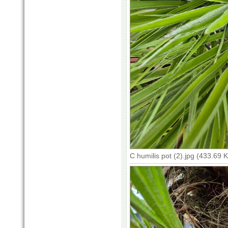
C humilis pot (2).jpg (433.69