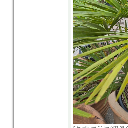
C humilis pot (1).jpg (427.08