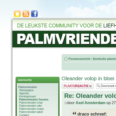
Forumoverzicht
‹
Exotische plant
Oleander volop in bloei
NAVIGATIE
Plaats een reactie
Palmvrienden
Startpagina
Agenda
Re: Oleander volo
Kortingskaart
Palmvrienden forums
door
Axel Amsterdam
op 27
Palmvrienden chat
Palmvrienden wiki
Palmvrienden maps
Palmvrienden label
draco schreef:
Contact