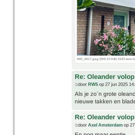
IMG_9917.jpeg (569.15 KiB) 3325 keer 
Re: Oleander volop 
door
RW5
op 27 jun 2025 14
Als je zo´n grote olean
nieuwe takken en blader
Re: Oleander volop 
door
Axel Amsterdam
op 27
En nog maar eentje