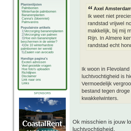
Plantenlijsten
Axel Amsterdam
Palmbomen
Winterharde palmbomen
Ik weet niet preci
Bananenplanten
Canna's (bloemriet)
Palmvarens
randstad vrijwel no
Populairste artikels
makkelijk, bij mij
1)
Verzorging bananenplanten
2)
Verzorging van palmen
Rijn. In Almere ke
3)
Hoe een bananenplant
beschermen in de winter?
randstad echt hon
4)
De 10 winterhardste
palmbomen ter wereld
5)
Zaaien van avocado
Handige pagina's
Exoten adressen
Veel gestelde vragen
Ik woon in Flevoland
Hoe foto's uploaden
Richtlijnen
luchtvochtigheid is h
Disclaimer
Link naar ons
Vermoedelijk vergroo
Links
bestand tegen droge 
SPONSORS
kwakkelwinters.
Ok misschien is jouw l
luchtvochtigheid.