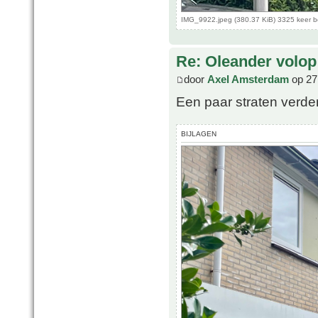
IMG_9922.jpeg (380.37 KiB) 3325 keer 
Re: Oleander volop 
door
Axel Amsterdam
op 27
Een paar straten verder
BIJLAGEN