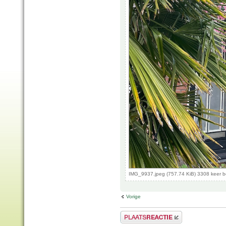
IMG_9937.jpeg (757.74 KiB) 3308 keer 
Vorige
Plaats een reactie