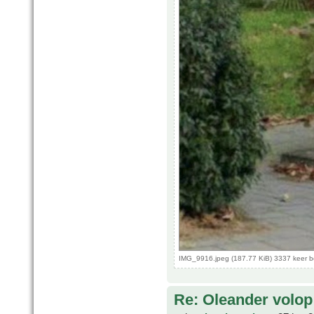
IMG_9916.jpeg (187.77 KiB) 3337 keer 
Re: Oleander volop 