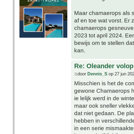
Maar chamaerops als so
af en toe wat vorst. Er 
chamaerops gesneuveld
2023 tot april 2024. Een
bewijs om te stellen d
kan.
Re: Oleander volop 
door
Dennis_S
op 27 jun 20
Misschien is het de co
gewone Chamaerops heb
ie lelijk werd in de win
maar ook sneller vlekke
dat niet gedaan. De pl
hebben in verschillend
in een serie mismaakte 