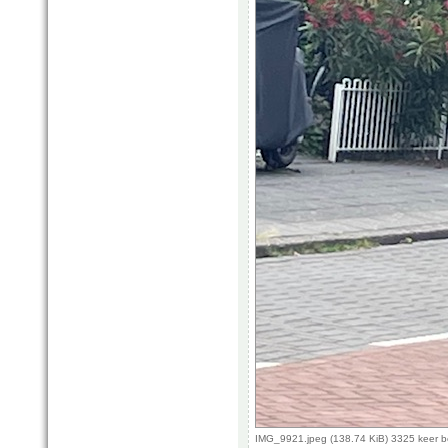
IMG_9921.jpeg (138.74 KiB) 3325 keer 