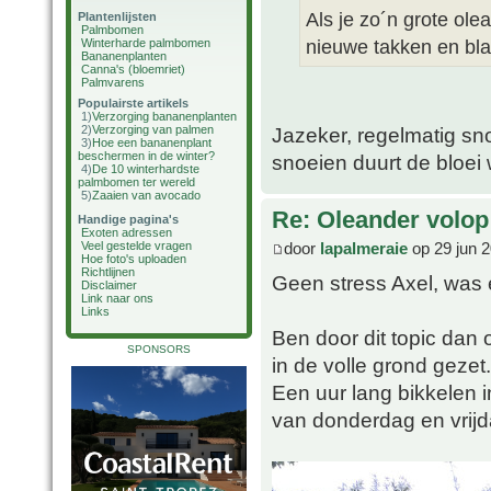
Als je zo´n grote ol
Plantenlijsten
Palmbomen
nieuwe takken en blad
Winterharde palmbomen
Bananenplanten
Canna's (bloemriet)
Palmvarens
Populairste artikels
1)
Verzorging bananenplanten
2)
Verzorging van palmen
Jazeker, regelmatig sn
3)
Hoe een bananenplant
beschermen in de winter?
snoeien duurt de bloei 
4)
De 10 winterhardste
palmbomen ter wereld
5)
Zaaien van avocado
Re: Oleander volop 
Handige pagina's
Exoten adressen
door
lapalmeraie
op 29 jun 2
Veel gestelde vragen
Hoe foto's uploaden
Richtlijnen
Geen stress Axel, was
Disclaimer
Link naar ons
Links
Ben door dit topic dan
SPONSORS
in de volle grond gezet.
Een uur lang bikkelen 
van donderdag en vrijd