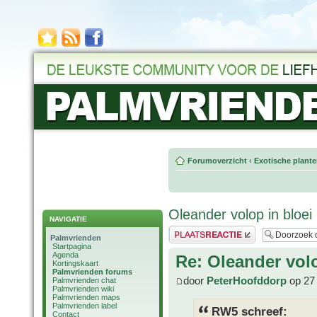
Forumoverzicht
‹
Exotische plant
Oleander volop in bloei
NAVIGATIE
Plaats een reactie
Palmvrienden
Startpagina
Agenda
Re: Oleander volo
Kortingskaart
Palmvrienden forums
door
PeterHoofddorp
op 27 
Palmvrienden chat
Palmvrienden wiki
Palmvrienden maps
Palmvrienden label
RW5 schreef:
Contact