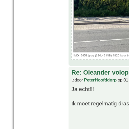
IMG_9958.jpeg (620.49 KiB) 4825 keer 
Re: Oleander volop 
door
PeterHoofddorp
op 01 
Ja echt!!!
Ik moet regelmatig dras