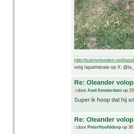
http://palmvrienden.net/lapa
volg lapalmeraie op X: @la
Re: Oleander volop 
door
Axel Amsterdam
op 29
Super ik hoop dat hij s
Re: Oleander volop 
door
PeterHoofddorp
op 30 