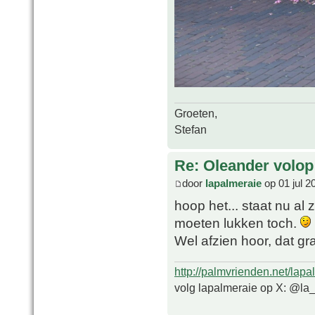
Groeten,
Stefan
Re: Oleander volop 
door
lapalmeraie
op 01 jul 2
hoop het... staat nu al
moeten lukken toch.
Wel afzien hoor, dat g
http://palmvrienden.net/lapa
volg lapalmeraie op X: @la