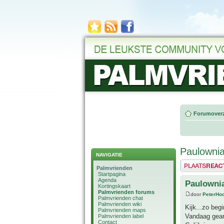
Forumoverz
Paulownia
NAVIGATIE
Plaats een reactie
Palmvrienden
Startpagina
Agenda
Paulownia
Kortingskaart
Palmvrienden forums
door
PeterHo
Palmvrienden chat
Palmvrienden wiki
Kijk...zo begi
Palmvrienden maps
Vandaag gearr
Palmvrienden label
Contact