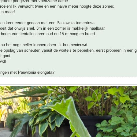
 grotere pot gezet met voedzame aarde.
roeien! Ik verwacht twee en een halve meter hoogte deze zomer.
en maar!
l een keer eerder gedaan met een Paulownia tomentosa.
roeit dat onwijs snel. 3m in een zomer is makkelijk haalbaar.
 boom van tientallen jaren oud en 15 m hoog en breed.
zou het nog sneller kunnen doen. Ik ben benieuwd.
opslag van scheuten vanuit de wortels te beperken, eerst proberen in een gr
t gaat.
uwd!
ingen met Pauwlonia elongata?