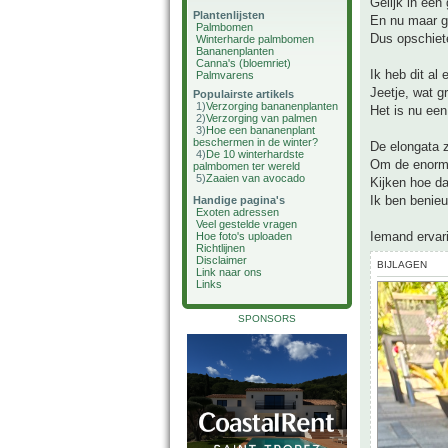
Gelijk in een
Plantenlijsten
En nu maar g
Palmbomen
Dus opschiet
Winterharde palmbomen
Bananenplanten
Canna's (bloemriet)
Ik heb dit a
Palmvarens
Jeetje, wat g
Populairste artikels
1)
Verzorging bananenplanten
Het is nu een
2)
Verzorging van palmen
3)
Hoe een bananenplant
beschermen in de winter?
De elongata 
4)
De 10 winterhardste
Om de enorme 
palmbomen ter wereld
5)
Zaaien van avocado
Kijken hoe da
Ik ben benie
Handige pagina's
Exoten adressen
Veel gestelde vragen
Iemand ervar
Hoe foto's uploaden
Richtlijnen
Disclaimer
BIJLAGEN
Link naar ons
Links
SPONSORS