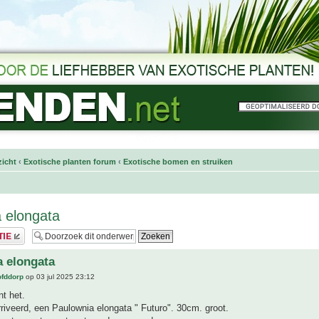
icht
‹
Exotische planten forum
‹
Exotische bomen en struiken
 elongata
 elongata
ofddorp
op 03 jul 2025 23:12
nt het.
iveerd, een Paulownia elongata " Futuro". 30cm. groot.