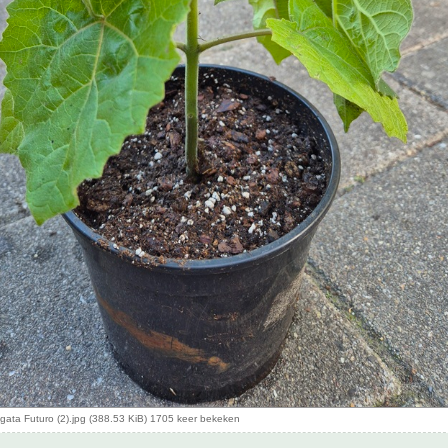
gata Futuro (2).jpg (388.53 KiB) 1705 keer bekeken