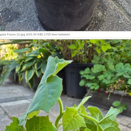
gata Futuro (1).jpg (410.34 KiB) 1705 keer bekeken