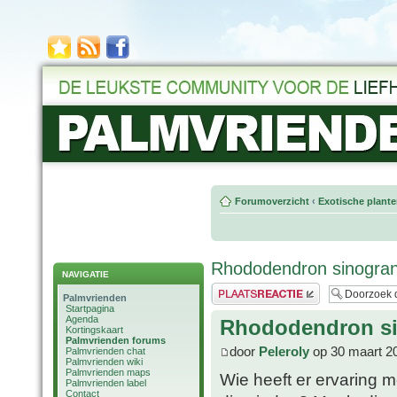
Forumoverzicht
‹
Exotische plant
Rhododendron sinogra
NAVIGATIE
Plaats een reactie
Palmvrienden
Startpagina
Agenda
Rhododendron s
Kortingskaart
Palmvrienden forums
door
Peleroly
op 30 maart 2
Palmvrienden chat
Palmvrienden wiki
Palmvrienden maps
Wie heeft er ervaring
Palmvrienden label
Contact