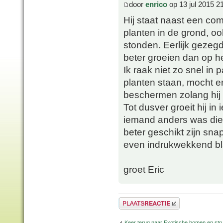
door
enrico
op 13 jul 2015 2
Hij staat naast een c
planten in de grond, o
stonden. Eerlijk gezeg
beter groeien dan op h
Ik raak niet zo snel in p
planten staan, mocht e
beschermen zolang hij n
Tot dusver groeit hij in
iemand anders was die
beter geschikt zijn sna
even indrukwekkend bl
groet Eric
Plaats een reactie
Keer terug naar Exotische bomen en str