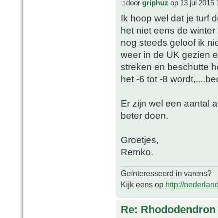
door
griphuz
op 13 jul 2015 
Ik hoop wel dat je tur
het niet eens de winter
nog steeds geloof ik ni
weer in de UK gezien en
streken en beschutte h
het -6 tot -8 wordt,....
Er zijn wel een aantal 
beter doen.
Groetjes,
Remko.
Geïnteresseerd in varens?
Kijk eens op
http://nederlan
Re: Rhododendron 