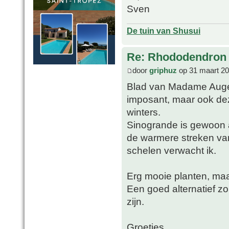
Sven
De tuin van Shusui
Re: Rhododendron 
door
griphuz
op 31 maart 20
Blad van Madame Auger
imposant, maar ook dez
winters.
Sinogrande is gewoon a
de warmere streken van
schelen verwacht ik.
Erg mooie planten, maa
Een goed alternatief 
zijn.
Groetjes,