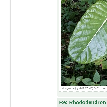
r.sinogrande.jpg (241.27 KiB) 36011 kee
Re: Rhododendron 