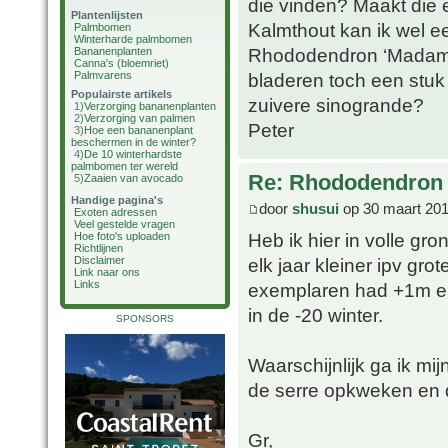
die vinden? Maakt die 
Plantenlijsten
Kalmthout kan ik wel 
Palmbomen
Winterharde palmbomen
Rhododendron ‘Madame 
Bananenplanten
Canna's (bloemriet)
Palmvarens
bladeren toch een stuk
Populairste artikels
zuivere sinogrande?
1)
Verzorging bananenplanten
2)
Verzorging van palmen
Peter
3)
Hoe een bananenplant
beschermen in de winter?
4)
De 10 winterhardste
palmbomen ter wereld
Re: Rhododendron 
5)
Zaaien van avocado
Handige pagina's
door
shusui
op 30 maart 201
Exoten adressen
Veel gestelde vragen
Heb ik hier in volle gr
Hoe foto's uploaden
Richtlijnen
elk jaar kleiner ipv gro
Disclaimer
Link naar ons
Links
exemplaren had +1m en
in de -20 winter.
SPONSORS
Waarschijnlijk ga ik mi
de serre opkweken en 
Gr,