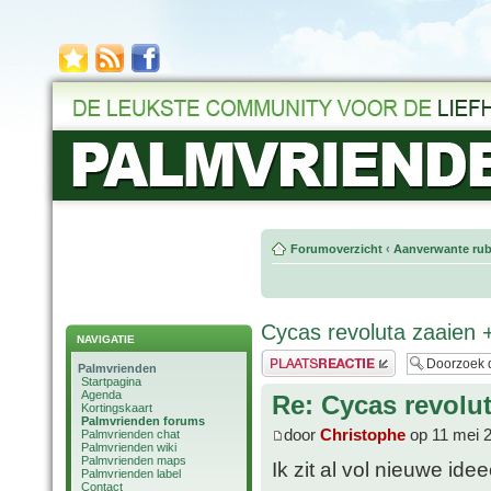
Forumoverzicht
‹
Aanverwante rub
Cycas revoluta zaaien +
NAVIGATIE
Plaats een reactie
Palmvrienden
Startpagina
Agenda
Re: Cycas revolut
Kortingskaart
Palmvrienden forums
door
Christophe
op 11 mei 
Palmvrienden chat
Palmvrienden wiki
Palmvrienden maps
Ik zit al vol nieuwe id
Palmvrienden label
Contact