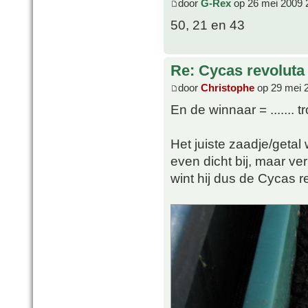
door
G-Rex
op 26 mei 2009 
50, 21 en 43
Re: Cycas revoluta 
door
Christophe
op 29 mei 
En de winnaar = ....... t
Het juiste zaadje/getal
even dicht bij, maar ve
wint hij dus de Cycas re