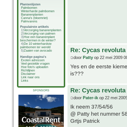
Plantenlijsten
Palmbomen
Winterharde palmbomen
Bananenplanten
Canna's (bloemriet)
Palmvarens
Populairste artikels
1)
Verzorging bananenplanten
2)
Verzorging van palmen
3)
Hoe een bananenplant
beschermen in de winter?
4)
De 10 winterhardste
palmbomen ter wereld
Re: Cycas revoluta 
5)
Zaaien van avocado
door
Patty
op 22 mei 2009 0
Handige pagina's
Exoten adressen
Veel gestelde vragen
Yes en de eerste kiemer
Hoe foto's uploaden
Richtlijnen
is???
Disclaimer
Link naar ons
Links
Re: Cycas revoluta 
SPONSORS
door
Pater-ik
op 22 mei 2009
Ik neem 37/54/56
@ Patty het nummer 58
Grtjs Patrick