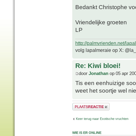
Bedankt Christophe voo
Vriendelijke groeten
LP
http://palmvrienden.net/lapa
volg lapalmeraie op X: @la
Re: Kiwi bloei!
door
Jonathan
op 05 apr 20
Tis een eenhuizige soor
weet het soortje wel ni
Plaats een reactie
Keer terug naar Exotische vruchten
WIE IS ER ONLINE