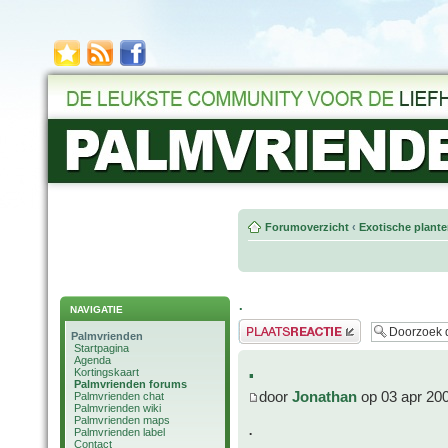
Forumoverzicht
‹
Exotische plant
.
NAVIGATIE
Plaats een reactie
Palmvrienden
Startpagina
Agenda
.
Kortingskaart
Palmvrienden forums
door
Jonathan
op 03 apr 20
Palmvrienden chat
Palmvrienden wiki
Palmvrienden maps
.
Palmvrienden label
Contact