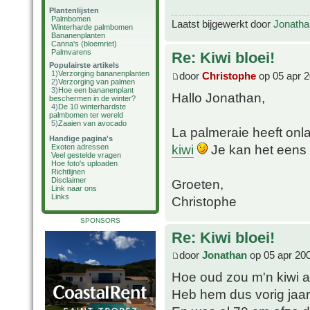
Plantenlijsten
Palmbomen
Laatst bijgewerkt door
Jonatha
Winterharde palmbomen
Bananenplanten
Canna's (bloemriet)
Palmvarens
Re: Kiwi bloei!
Populairste artikels
1)
Verzorging bananenplanten
door
Christophe
op 05 apr 2
2)
Verzorging van palmen
3)
Hoe een bananenplant
Hallo Jonathan,
beschermen in de winter?
4)
De 10 winterhardste
palmbomen ter wereld
5)
Zaaien van avocado
La palmeraie heeft onl
Handige pagina's
kiwi
Je kan het eens 
Exoten adressen
Veel gestelde vragen
Hoe foto's uploaden
Richtlijnen
Disclaimer
Groeten,
Link naar ons
Links
Christophe
SPONSORS
Re: Kiwi bloei!
door
Jonathan
op 05 apr 20
Hoe oud zou m'n kiwi al
Heb hem dus vorig jaa