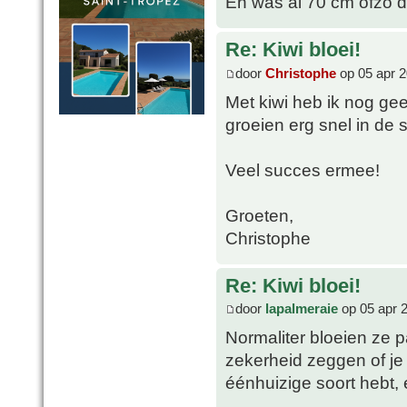
En was al 70 cm ofzo 
Re: Kiwi bloei!
door
Christophe
op 05 apr 2
Met kiwi heb ik nog geen
groeien erg snel in de s
Veel succes ermee!
Groeten,
Christophe
Re: Kiwi bloei!
door
lapalmeraie
op 05 apr 
Normaliter bloeien ze p
zekerheid zeggen of je
éénhuizige soort hebt, e