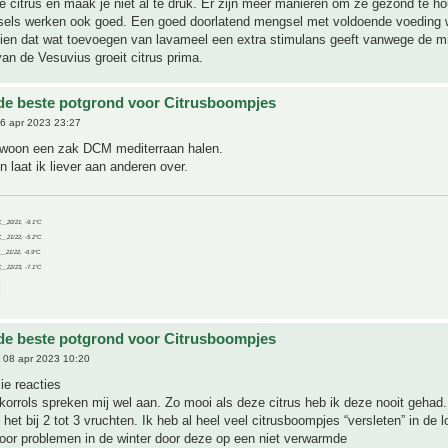
 citrus en maak je niet al te druk. Er zijn meer manieren om ze gezond te h
els werken ook goed. Een goed doorlatend mengsel met voldoende voeding we
ien dat wat toevoegen van lavameel een extra stimulans geeft vanwege de m
van de Vesuvius groeit citrus prima.
 de beste potgrond voor Citrusboompjes
6 apr 2023 23:27
ewoon een zak DCM mediterraan halen.
laat ik liever aan anderen over.
C__20/21, -9.1°C
C__21/22, -5.2°C
C__21/22, -6.9°C
C__22/23, -7.1°C
 de beste potgrond voor Citrusboompjes
 08 apr 2023 10:20
ie reacties
orrols spreken mij wel aan. Zo mooi als deze citrus heb ik deze nooit gehad.
 het bij 2 tot 3 vruchten. Ik heb al heel veel citrusboompjes “versleten” in de l
door problemen in de winter door deze op een niet verwarmde