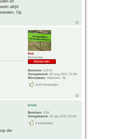
ouden en
rkt altijd
ineralen. Op
Rob
Beheerder
Berichten:
11514
Geregistreerd:
05 aug 2011 23:08
Woonplaats:
Halsteren, NL
1149 bedankjes
krista
Berichten:
154
Geregistreerd:
24 apr 2012 20:29
4 bedankjes
oop der