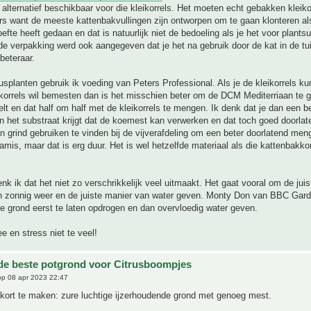
 alternatief beschikbaar voor die kleikorrels. Het moeten echt gebakken kleikor
rs want de meeste kattenbakvullingen zijn ontworpen om te gaan klonteren al
oefte heeft gedaan en dat is natuurlijk niet de bedoeling als je het voor plants
de verpakking werd ook aangegeven dat je het na gebruik door de kat in de tui
beteraar.
rusplanten gebruik ik voeding van Peters Professional. Als je de kleikorrels ku
orrels wil bemesten dan is het misschien beter om de DCM Mediterriaan te g
t en dat half om half met de kleikorrels te mengen. Ik denk dat je dan een b
 het substraat krijgt dat de koemest kan verwerken en dat toch goed doorlate
jn grind gebruiken te vinden bij de vijverafdeling om een beter doorlatend men
ramis, maar dat is erg duur. Het is wel hetzelfde materiaal als die kattenbakko
denk ik dat het niet zo verschrikkelijk veel uitmaakt. Het gaat vooral om de jui
 zonnig weer en de juiste manier van water geven. Monty Don van BBC Gard
e grond eerst te laten opdrogen en dan overvloedig water geven.
 en stress niet te veel!
 de beste potgrond voor Citrusboompjes
p 08 apr 2023 22:47
 kort te maken: zure luchtige ijzerhoudende grond met genoeg mest.