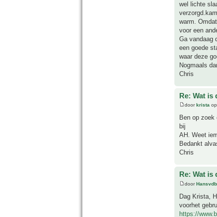
wel lichte sl
verzorgd.kame
warm. Omdat 
voor een ande
Ga vandaag de
een goede sta
waar deze go
Nogmaals dan
Chris
Re: Wat is
door
krista
op
Ben op zoek g
bij
AH. Weet iem
Bedankt alva
Chris
Re: Wat is
door
Hansvdb
Dag Krista, H
voorhet gebru
https://www.b