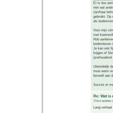
Er is dus een
niet wat ande
zijn/haar beh
gebruikt. Op 
als bodemver
Voor mijn cit
met koemestk
Rob aanbeveel
bodemleven in
Je kan ook fi
krijgen of Se
ijzerhoudend.
Uiteindelijk 
mooi warm en
beveelt aan d
Succes er mee
Re: Wat is
door
tankton
o
Lang verhaal