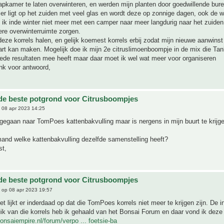
aapkamer te laten overwinteren, en werden mijn planten door goedwillende bur
r ligt op het zuiden met veel glas en wordt deze op zonnige dagen, ook de wi
ik inde winter niet meer met een camper naar meer langdurig naar het zuiden
re overwinterruimte zorgen.
ze korrels halen, en gelijk koemest korrels erbij zodat mijn nieuwe aanwinst
rt kan maken. Mogelijk doe ik mijn 2e citruslimoenboompje in de mix die Ta
ede resultaten mee heeft maar daar moet ik wel wat meer voor organiseren
k voor antwoord,
 de beste potgrond voor Citrusboompjes
 08 apr 2023 14:25
egaan naar TomPoes kattenbakvulling maar is nergens in mijn buurt te krijge
and welke kattenbakvulling dezelfde samenstelling heeft?
st,
 de beste potgrond voor Citrusboompjes
op 08 apr 2023 19:57
et lijkt er inderdaad op dat die TomPoes korrels niet meer te krijgen zijn. De in
ik van die korrels heb ik gehaald van het Bonsai Forum en daar vond ik deze
onsaiempire.nl/forum/verpo ... foetsie-ba