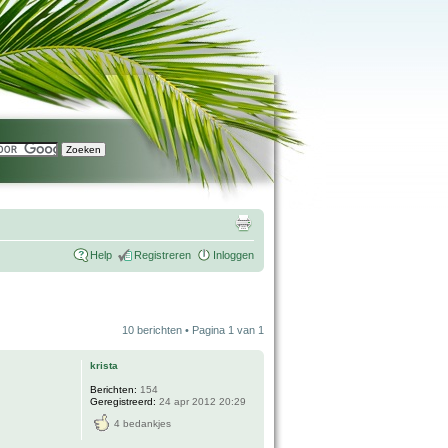
Help
Registreren
Inloggen
10 berichten • Pagina
1
van
1
krista
Berichten:
154
Geregistreerd:
24 apr 2012 20:29
4 bedankjes