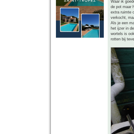
Waar ik goede
de pot maar h
extra ruimte 
verkocht, ma
Als je een ma
het ijzer in d
wortels is oo
rotten bij tev