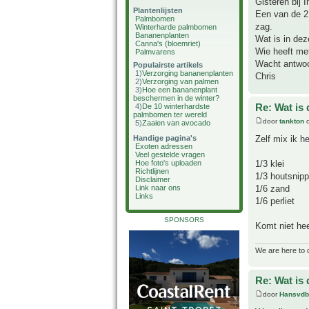
Gisteren bij 
Plantenlijsten
Een van de 2 
Palmbomen
zag.
Winterharde palmbomen
Bananenplanten
Wat is in deze
Canna's (bloemriet)
Wie heeft me
Palmvarens
Wacht antwoo
Populairste artikels
1)
Verzorging bananenplanten
Chris
2)
Verzorging van palmen
3)
Hoe een bananenplant
beschermen in de winter?
Re: Wat is
4)
De 10 winterhardste
palmbomen ter wereld
door
tankton
o
5)
Zaaien van avocado
Zelf mix ik h
Handige pagina's
Exoten adressen
Veel gestelde vragen
1/3 klei
Hoe foto's uploaden
Richtlijnen
1/3 houtsnipp
Disclaimer
1/6 zand
Link naar ons
Links
1/6 perliet
SPONSORS
Komt niet he
We are here to 
Re: Wat is
door
Hansvdb