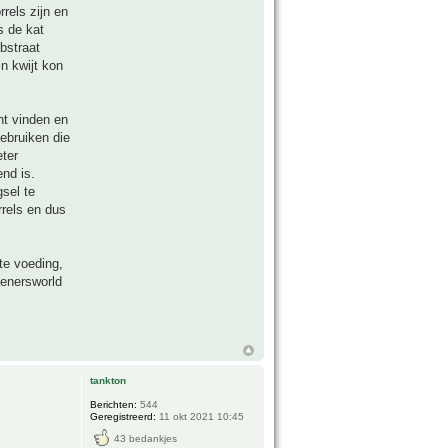
rels zijn en
s de kat
ubstraat
n kwijt kon
nt vinden en
ebruiken die
eter
nd is.
gsel te
rrels en dus
ste voeding,
enersworld
tankton
Berichten:
544
Geregistreerd:
11 okt 2021 10:45
43 bedankjes