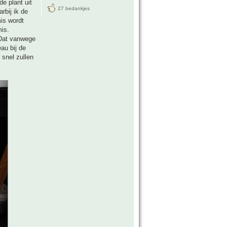
e plant uit
27 bedankjes
rbij ik de
mis wordt
is.
 Dat vanwege
eau bij de
 snel zullen