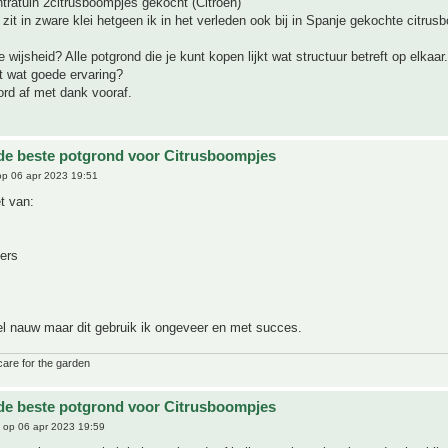
Intratuin 2citrusboompjes gekocht (Citroën)
zit in zware klei hetgeen ik in het verleden ook bij in Spanje gekochte citru
 wijsheid? Alle potgrond die je kunt kopen lijkt wat structuur betreft op elkaar.
t wat goede ervaring?
rd af met dank vooraf.
 de beste potgrond voor Citrusboompjes
p 06 apr 2023 19:51
et van:
ers
el nauw maar dit gebruik ik ongeveer en met succes.
care for the garden
 de beste potgrond voor Citrusboompjes
op 06 apr 2023 19:59