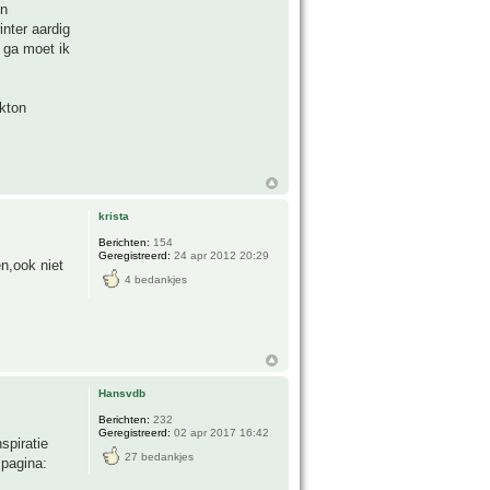
en
nter aardig
 ga moet ik
nkton
krista
Berichten:
154
Geregistreerd:
24 apr 2012 20:29
n,ook niet
4 bedankjes
Hansvdb
Berichten:
232
Geregistreerd:
02 apr 2017 16:42
spiratie
27 bedankjes
 pagina: