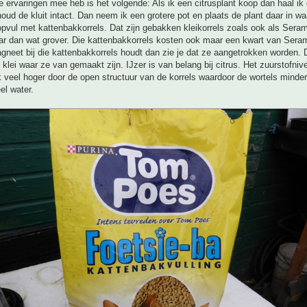
 ervaringen mee heb is het volgende: Als ik een citrusplant koop dan haal ik d
oud de kluit intact. Dan neem ik een grotere pot en plaats de plant daar in waa
opvul met kattenbakkorrels. Dat zijn gebakken kleikorrels zoals ook als Sera
ar dan wat grover. Die kattenbakkorrels kosten ook maar een kwart van Seram
gneet bij die kattenbakkorrels houdt dan zie je dat ze aangetrokken worden.
e klei waar ze van gemaakt zijn. IJzer is van belang bij citrus. Het zuurstofniv
k veel hoger door de open structuur van de korrels waardoor de wortels minder
eel water.