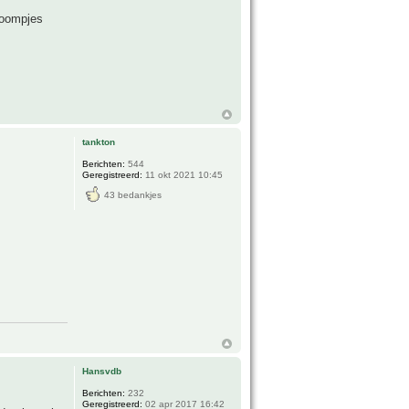
sboompjes
tankton
Berichten:
544
Geregistreerd:
11 okt 2021 10:45
43 bedankjes
Hansvdb
Berichten:
232
Geregistreerd:
02 apr 2017 16:42