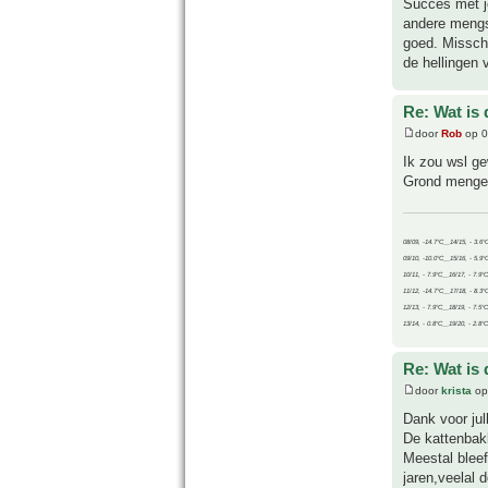
Succes met je
andere mengs
goed. Missch
de hellingen 
Re: Wat is
door
Rob
op 0
Ik zou wsl g
Grond mengen 
08/09, -14.7°C__14/15, - 3.6°
09/10, -10.0°C__15/16, - 5.9°
10/11, - 7.9°C__16/17, - 7.9°
11/12, -14.7°C__17/18, - 8.3°
12/13, - 7.9°C__18/19, - 7.5°C
13/14, - 0.8°C__19/20, - 2.8°C
Re: Wat is
door
krista
op
Dank voor jull
De kattenbakk
Meestal bleef
jaren,veelal 