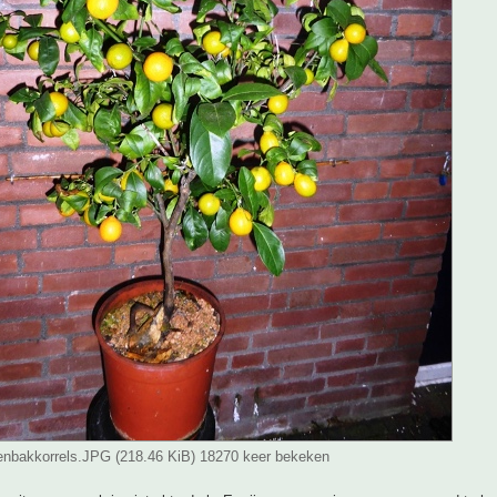
ttenbakkorrels.JPG (218.46 KiB) 18270 keer bekeken