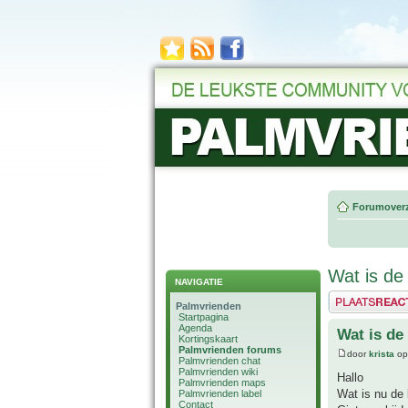
Forumoverz
Wat is de
NAVIGATIE
Plaats een reactie
Palmvrienden
Startpagina
Agenda
Wat is de
Kortingskaart
Palmvrienden forums
door
krista
op
Palmvrienden chat
Palmvrienden wiki
Hallo
Palmvrienden maps
Wat is nu de
Palmvrienden label
Contact