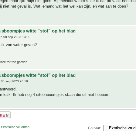
egen maar lijkt mijn niet goed. Bij meeldauw foto s zie ik dat dit vaak een dikk
ij niet het geval is. Wat iemand wat het wel kan zijn, en wat aan te doen?
rusboompjes witte “stof” op het blad
p 08 sep 2023 13:00
kalk van water geven?
care for the garden
rusboompjes witte “stof” op het blad
 08 sep 2023 20:19
 antwoord.
en kalk. Ik heb nog 4 citoenboompjes staan die dit niet hebben.
r Exotische vruchten
Ga naar: