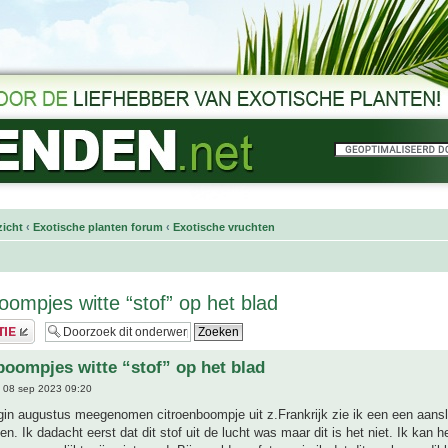
icht
‹
Exotische planten forum
‹
Exotische vruchten
boompjes witte “stof” op het blad
sboompjes witte “stof” op het blad
 08 sep 2023 09:20
egin augustus meegenomen citroenboompje uit z.Frankrijk zie ik een een aans
n. Ik dadacht eerst dat dit stof uit de lucht was maar dit is het niet. Ik kan h