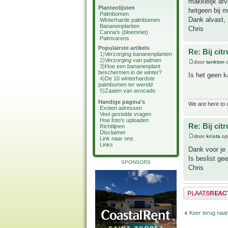
makkelijk afv
Plantenlijsten
hetgeen bij m
Palmbomen
Dank alvast,
Winterharde palmbomen
Bananenplanten
Chris
Canna's (bloemriet)
Palmvarens
Populairste artikels
Re: Bij cit
1)
Verzorging bananenplanten
2)
Verzorging van palmen
door
tankton
o
3)
Hoe een bananenplant
beschermen in de winter?
Is het geen 
4)
De 10 winterhardste
palmbomen ter wereld
5)
Zaaien van avocado
Handige pagina's
We are here to 
Exoten adressen
Veel gestelde vragen
Hoe foto's uploaden
Re: Bij cit
Richtlijnen
Disclaimer
door
krista
op
Link naar ons
Links
Dank voor je
Is beslist ge
SPONSORS
Chris
Plaats een reactie
Keer terug naa