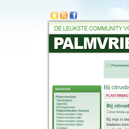
Forumoverz
Bij citrus
NAVIGATIE
Plaats een reactie
Palmvrienden
Startpagina
Agenda
Bij citru
Kortingskaart
Palmvrienden forums
door
krista
op
Palmvrienden chat
Palmvrienden wiki
Bij mijn in b
Palmvrienden maps
bladeren kome
Palmvrienden label
Contact