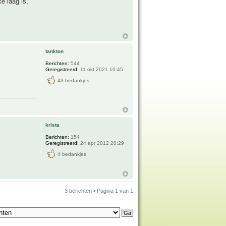
e laag is,
tankton
Berichten:
544
Geregistreerd:
11 okt 2021 10:45
43 bedankjes
krista
Berichten:
154
Geregistreerd:
24 apr 2012 20:29
4 bedankjes
3 berichten • Pagina
1
van
1