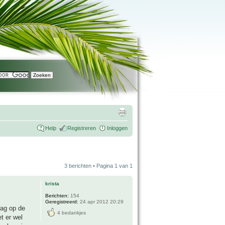
Help
Registreren
Inloggen
3 berichten • Pagina
1
van
1
krista
Berichten:
154
Geregistreerd:
24 apr 2012 20:29
lag op de
4 bedankjes
et er wel