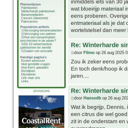
inmiddels iets van 30 ja
Plantenlijsten
wat bloeirijp materiaal 
Palmbomen
Winterharde palmbomen
eens proberen. Overige
Bananenplanten
Canna's (bloemriet)
Palmvarens
entmateriaal als je dat
Populairste artikels
wortelstelsel dan meer
1)
Verzorging bananenplanten
2)
Verzorging van palmen
3)
Hoe een bananenplant
beschermen in de winter?
Re: Winterharde s
4)
De 10 winterhardste
palmbomen ter wereld
5)
Zaaien van avocado
door
Filmo
op 26 aug 2025 0
Handige pagina's
Zou ik zeker eens probe
Exoten adressen
Veel gestelde vragen
En toch denk/hoop ik d
Hoe foto's uploaden
Richtlijnen
jaren....
Disclaimer
Link naar ons
Links
Re: Winterharde s
SPONSORS
door
Hansvdb
op 26 aug 202
Wat ik begrijp, Dennis, 
een citrus die wel goed 
zit in de onderstam en