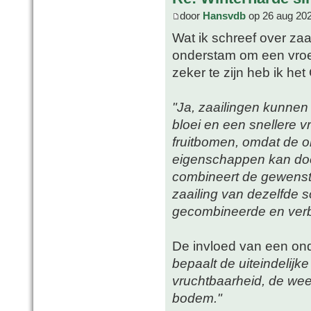
door
Hansvdb
op 26 aug 202
Wat ik schreef over zaa
onderstam om een vroeg
zeker te zijn heb ik he
"Ja, zaailingen kunne
bloei en een snellere vr
fruitbomen, omdat de o
eigenschappen kan door
combineert de gewenst
zaailing van dezelfde so
gecombineerde en verb
De invloed van een ond
bepaalt de uiteindelijk
vruchtbaarheid, de wee
bodem."