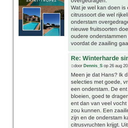
overgedragen.
Wat je wel kan doen is 
citrussoort die wel rijke
onderstam overgedragen
nieuwe fruitsoorten do
oudere onderstammen z
voordat de zaailing gaa
Re: Winterharde s
door
Dennis_S
op 26 aug 20
Meen je dat Hans? Ik da
selecties met goede, 
een onderstam. De ent
bloeien, goed te drage
ent dan van veel vocht
zou kunnen. Een zaaili
zijn en de onderstam ka
citrusvruchten krijgt. U