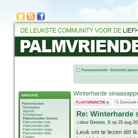
Forumoverzicht
‹
Exotische plant
Winterharde sinaasapp
NAVIGATIE
Plaats een reactie
Palmvrienden
Startpagina
Agenda
Re: Winterharde
Kortingskaart
Palmvrienden forums
door
Dennis_S
op 25 aug 20
Palmvrienden chat
Palmvrienden wiki
Palmvrienden maps
Leuk om te lezen dit! Ik
Palmvrienden label
Contact