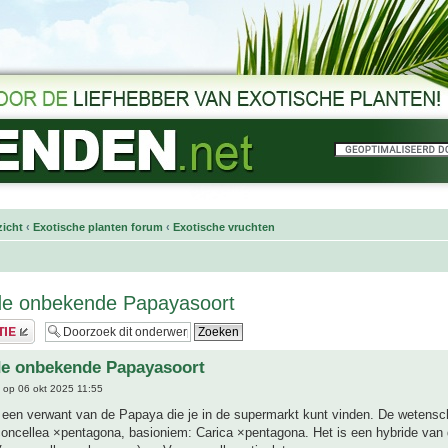
icht
‹
Exotische planten forum
‹
Exotische vruchten
de onbekende Papayasoort
de onbekende Papayasoort
op 06 okt 2025 11:55
 een verwant van de Papaya die je in de supermarkt kunt vinden. De wetensc
oncellea ×pentagona, basioniem: Carica ×pentagona. Het is een hybride van