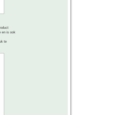
roduct
e en is ook
uk te