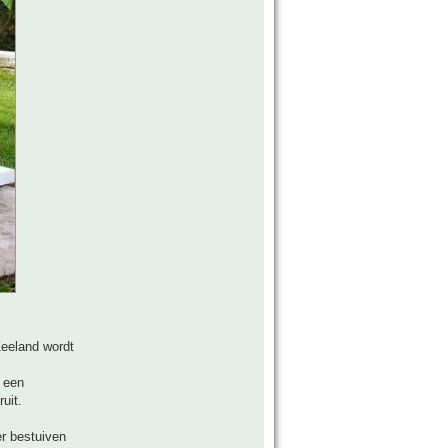
Zeeland wordt
 een
uit.
er bestuiven