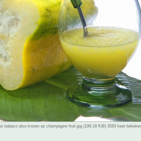
ous babaco also known as champagne fruit.jpg (199.18 KiB) 3593 keer bekeke