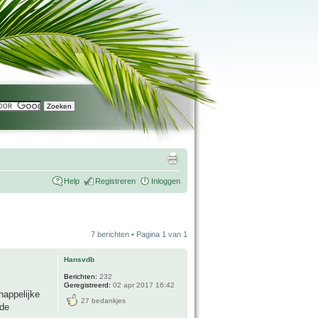
Help
Registreren
Inloggen
7 berichten • Pagina
1
van
1
Hansvdb
Berichten:
232
Geregistreerd:
02 apr 2017 16:42
happelijke
27 bedankjes
 de