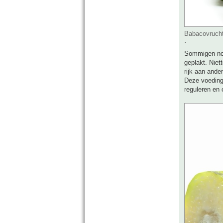
Babacovrucht
`
Sommigen noe
geplakt. Niet
rijk aan and
Deze voeding
reguleren en 