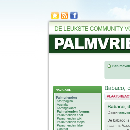
Forumoverz
Babaco, 
NAVIGATIE
Plaats een reactie
Palmvrienden
Startpagina
Agenda
Babaco, 
Kortingskaart
Palmvrienden forums
door
Hansvdb
Palmvrienden chat
Palmvrienden wiki
De babaco is
Palmvrienden maps
naam is Vasc
Palmvrienden label
Contact