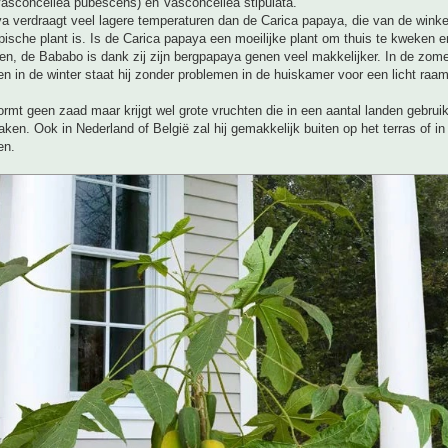
Vasconcellea pubescens) en Vasconcellea stipulata.
a verdraagt veel lagere temperaturen dan de Carica papaya, die van de winke
pische plant is. Is de Carica papaya een moeilijke plant om thuis te kweken e
pen, de Bababo is dank zij zijn bergpapaya genen veel makkelijker. In de zome
en in de winter staat hij zonder problemen in de huiskamer voor een licht raam
mt geen zaad maar krijgt wel grote vruchten die in een aantal landen gebru
ken. Ook in Nederland of België zal hij gemakkelijk buiten op het terras of in
en.