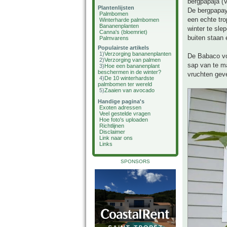
bergpapaja (
Plantenlijsten
De bergpapay
Palmbomen
een echte tro
Winterharde palmbomen
Bananenplanten
winter te sle
Canna's (bloemriet)
buiten staan 
Palmvarens
Populairste artikels
1)
Verzorging bananenplanten
De Babaco vor
2)
Verzorging van palmen
sap van te ma
3)
Hoe een bananenplant
beschermen in de winter?
vruchten gev
4)
De 10 winterhardste
palmbomen ter wereld
5)
Zaaien van avocado
Handige pagina's
Exoten adressen
Veel gestelde vragen
Hoe foto's uploaden
Richtlijnen
Disclaimer
Link naar ons
Links
SPONSORS