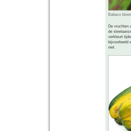
Babaco bloem
De vruchten z
de steelaanze
verkleurt tij
bijvoorbeeld 
niet.