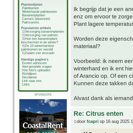
Plantenlijsten
Ik begrijp dat je een 
Palmbomen
Winterharde palmbomen
enz om ervoor te zorge
Bananenplanten
Canna's (bloemriet)
Palmvarens
Plant lagere temperatu
Populairste artikels
1)
Verzorging bananenplanten
2)
Verzorging van palmen
Worden deze eigensch
3)
Hoe een bananenplant
beschermen in de winter?
materiaal?
4)
De 10 winterhardste
palmbomen ter wereld
5)
Zaaien van avocado
Handige pagina's
Voorbeeld: ik neem een 
Exoten adressen
Veel gestelde vragen
winterhard en ik ent hi
Hoe foto's uploaden
Richtlijnen
of Arancio op. Of een c
Disclaimer
Link naar ons
Kunnen deze takken d
Links
SPONSORS
Alvast dank als iemand 
Re: Citrus enten
door
fcapri
op 16 aug 2025 1