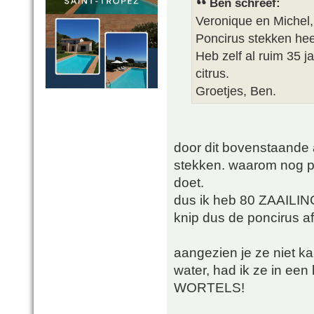
Ben schreef:
Veronique en Michel,
Poncirus stekken heeft
Heb zelf al ruim 35 
citrus.
Groetjes, Ben.
door dit bovenstaande 
stekken. waarom nog pr
doet.
dus ik heb 80 ZAAILIN
knip dus de poncirus af
aangezien je ze niet ka
water, had ik ze in een 
WORTELS!