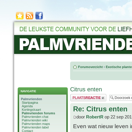
Forumoverzicht
‹
Exotische plant
Citrus enten
NAVIGATIE
Plaats een reactie
Palmvrienden
Startpagina
Agenda
Re: Citrus enten
Kortingskaart
Palmvrienden forums
door
RobertR
op 22 sep 201
Palmvrienden chat
Palmvrienden wiki
Palmvrienden maps
Even wat nieuw leven i
Palmvrienden label
Contact