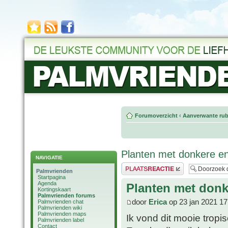
Forumoverzicht
‹
Aanverwante rub
Planten met donkere en
NAVIGATIE
Plaats een reactie
Palmvrienden
Startpagina
Agenda
Planten met donk
Kortingskaart
Palmvrienden forums
door
Erica
op 23 jan 2021 17
Palmvrienden chat
Palmvrienden wiki
Palmvrienden maps
Ik vond dit mooie tropi
Palmvrienden label
Contact