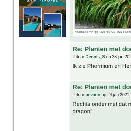
Naamloos-min.jpg (336.64 KiB) 8315 kee
Re: Planten met do
door
Dennis_S
op 23 jan 20
Ik zie Phormium en Hem
Re: Planten met do
door
pevano
op 24 jan 2021 
Rechts onder met dat r
dragon"