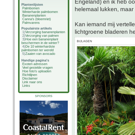
Engeland) en ik heb ook
Plantenlijsten
helemaal lukken, maa
Palmbomen
Winterharde palmbomen
Bananenplanten
Canna's (bloemriet)
Palmvarens
Kan iemand mij vertell
Populairste artikels
lichtgroene bladeren h
1)
Verzorging bananenplanten
2)
Verzorging van palmen
3)
Hoe een bananenplant
BIJLAGEN
beschermen in de winter?
4)
De 10 winterhardste
palmbomen ter wereld
5)
Zaaien van avocado
Handige pagina's
Exoten adressen
Veel gestelde vragen
Hoe foto's uploaden
Richtlijnen
Disclaimer
Link naar ons
Links
SPONSORS