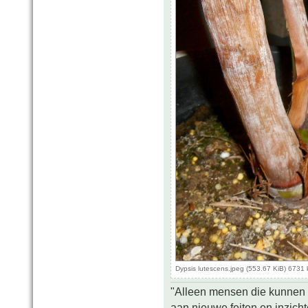
Dypsis lutescens.jpeg (553.67 KiB) 6731
"Alleen mensen die kunnen tw
aan nieuwe feiten en inzich