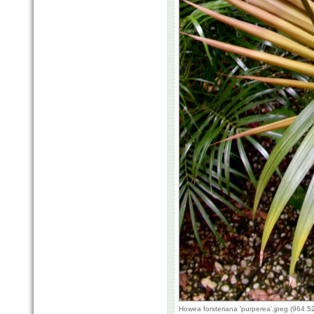
Howea forsteriana 'purperea'.jpeg (964.