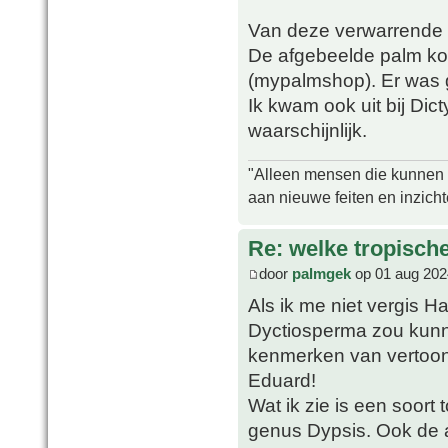
Van deze verwarrende d
De afgebeelde palm koc
(mypalmshop). Er was g
Ik kwam ook uit bij Di
waarschijnlijk.
"Alleen mensen die kunnen tw
aan nieuwe feiten en inzich
Re: welke tropisch
door
palmgek
op 01 aug 202
Als ik me niet vergis H
Dyctiosperma zou kunne
kenmerken van vertoonde
Eduard!
Wat ik zie is een soor
genus Dypsis. Ook de 