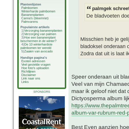
Plantenlijsten
palmgek schree
Palmbomen
Winterharde palmbomen
De bladvoeten doe
Bananenplanten
Canna's (bloemriet)
Palmvarens
Populairste artikels
1)
Verzorging bananenplanten
2)
Verzorging van palmen
3)
Hoe een bananenplant
Misschien heb je geli
beschermen in de winter?
4)
De 10 winterhardste
bladoksel onderaan
palmbomen ter wereld
5)
Zaaien van avocado
Zodra dat uit is laat 
Handige pagina's
Exoten adressen
Veel gestelde vragen
Hoe foto's uploaden
Richtlijnen
Disclaimer
Speer onderaan uit bla
Link naar ons
Links
Veel van mijn Chamaedo
maar ik geloof niet da
SPONSORS
Dictyosperma album lijkt
https://www.thepalmtr
album-var-rubrum-red-
Best Even aanzien hoe e