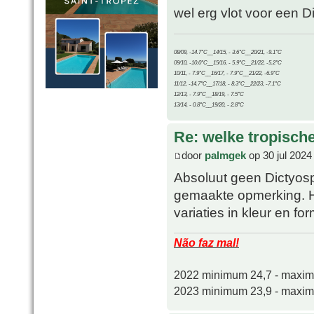
wel erg vlot voor een D
08/09, -14.7°C__14/15, - 3.6°C__20/21, -9.1°C
09/10, -10.0°C__15/16, - 5.9°C__21/22, -5.2°C
10/11, - 7.9°C__16/17, - 7.9°C__21/22, -6.9°C
11/12, -14.7°C__17/18, - 8.3°C__22/23, -7.1°C
12/13, - 7.9°C__18/19, - 7.5°C
13/14, - 0.8°C__19/20, - 2.8°C
Re: welke tropisch
door
palmgek
op 30 jul 2024
Absoluut geen Dictyosp
gemaakte opmerking. H
variaties in kleur en fo
Não faz mal!
2022 minimum 24,7 - maxi
2023 minimum 23,9 - maxi