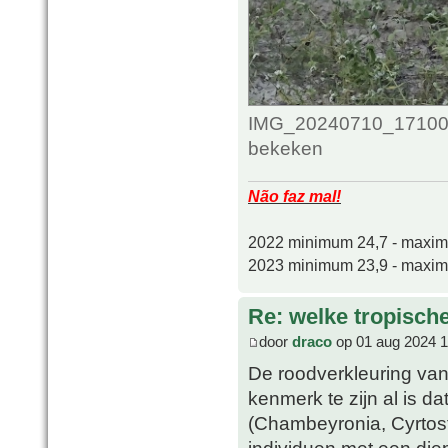
IMG_20240710_171002
bekeken
Não faz mal!
2022 minimum 24,7 - maxi
2023 minimum 23,9 - maxi
Re: welke tropisch
door
draco
op 01 aug 2024 1
De roodverkleuring van 
kenmerk te zijn al is d
(Chambeyronia, Cyrtost