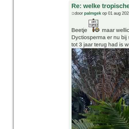
Re: welke tropisch
door
palmgek
op 01 aug 202
Beetje
maar wellic
Dyctiosperma er nu bij
tot 3 jaar terug had is