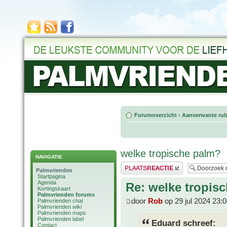
Forumoverzicht
‹
Aanverwante rub
welke tropische palm?
NAVIGATIE
Plaats een reactie
Palmvrienden
Startpagina
Agenda
Re: welke tropis
Kortingskaart
Palmvrienden forums
door
Rob
op 29 jul 2024 23:
Palmvrienden chat
Palmvrienden wiki
Palmvrienden maps
Palmvrienden label
Eduard schreef:
Contact