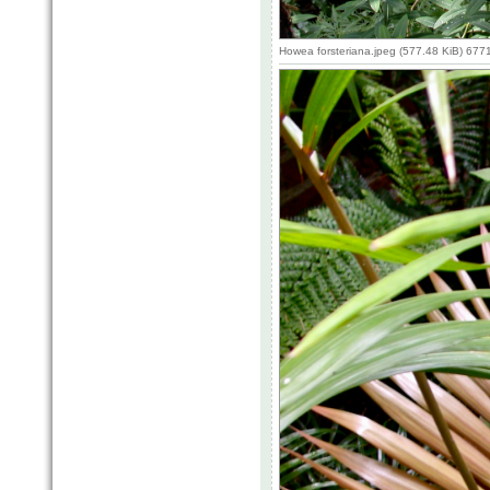
Howea forsteriana.jpeg (577.48 KiB) 677