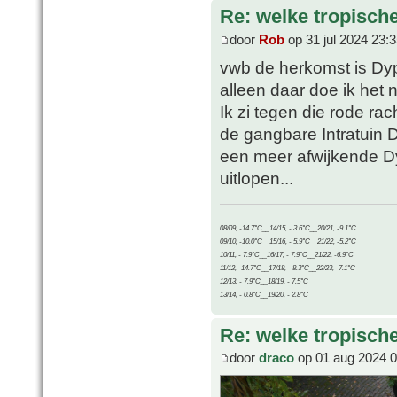
Re: welke tropisch
door
Rob
op 31 jul 2024 23:
vwb de herkomst is Dyp
alleen daar doe ik het 
Ik zi tegen die rode ra
de gangbare Intratuin D
een meer afwijkende Dyps
uitlopen...
08/09, -14.7°C__14/15, - 3.6°C__20/21, -9.1°C
09/10, -10.0°C__15/16, - 5.9°C__21/22, -5.2°C
10/11, - 7.9°C__16/17, - 7.9°C__21/22, -6.9°C
11/12, -14.7°C__17/18, - 8.3°C__22/23, -7.1°C
12/13, - 7.9°C__18/19, - 7.5°C
13/14, - 0.8°C__19/20, - 2.8°C
Re: welke tropisch
door
draco
op 01 aug 2024 0