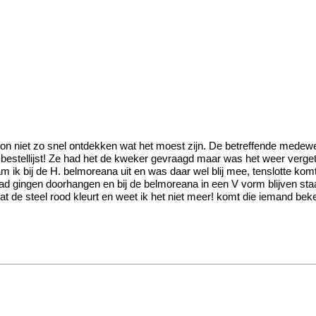
 niet zo snel ontdekken wat het moest zijn. De betreffende medewerke
gs bestellijst! Ze had het de kweker gevraagd maar was het weer ver
 ik bij de H. belmoreana uit en was daar wel blij mee, tenslotte kom
blad gingen doorhangen en bij de belmoreana in een V vorm blijven sta
at de steel rood kleurt en weet ik het niet meer! komt die iemand be