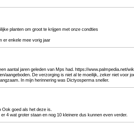
ilijke planten om groot te krijgen met onze condties
am er enkele mee vorig jaar
 een aantal jaren geleden van Mps had.
https://www.palmpedia.net/wi
en/aangeboden. De verzorging is niet al te moeilijk, zeker niet voor j
langzaam. In mijn herinnering was Dictyosperma sneller.
to
Ook goed als het deze is.
eb er 4 wat groter staan en nog 10 kleinere dus kunnen even verder.