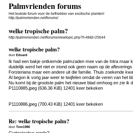
Palmvrienden forums
Het leukste forum voor de liefhebber van exotische planten!
http://palmvrienden.net/forums/
welke tropische palm?
http://palmvrienden.net/forums/viewtopic.php?f=48&t=25644
welke tropische palm?
door
Eduard
Ik had een bakje ontkiemde palmzaden mee van de Intra maar kon
duidelijk werd het niet er stond ook geen naam op de afleverin
Forsteriana maar een andere uit die familie. Thuis zoekende kwam
Al begon ik vorig jaar weer te twijfelen omdat de veren van het 
Nu komt bij de grootste palm het nieuwe blad omhoog en zie ik d
P1110885.jpeg (636.36 KiB) 12401 keer bekeken
P1110886.jpeg (700.43 KiB) 12401 keer bekeken
Re: welke tropische palm?
door
Tom1986