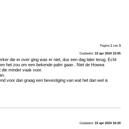
Pagina
1
van
3
Geplaatst:
22 apr 2024 15:05
r die er over ging was er niet, dus een dag later terug. Echt
geten het zou om een bekende palm gaan . Niet de Howea
t die minder vaak voor.
an.
kend voor dan graag een bevestiging van wat het dan wel is
Geplaatst:
22 apr 2024 16:20